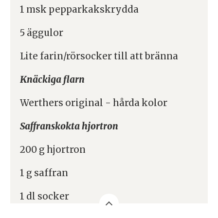
1 msk pepparkakskrydda
5 äggulor
Lite farin/rörsocker till att bränna
Knäckiga flarn
Werthers original - hårda kolor
Saffranskokta hjortron
200 g hjortron
1 g saffran
1 dl socker