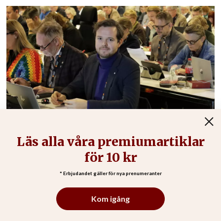
Jesper Eneroth (S): Slå fast att Svenska
kyrkan inte har två äktenskapssyner