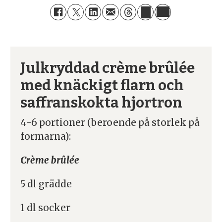
Julkryddad crème brûlée
med knäckigt flarn och
saffrans­kokta hjortron
4-6 portioner (beroende på storlek på
formarna):
Crème brûlée
5 dl grädde
1 dl socker