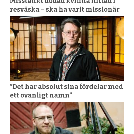
Misstänkt dödad kvinna hittad i
resväska – ska ha varit missionär
”Det har absolut sina fördelar med
ett ovanligt namn”