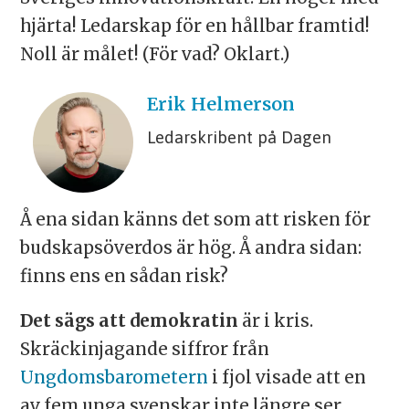
hjärta! Ledarskap för en hållbar framtid!
Noll är målet! (För vad? Oklart.)
Erik
Helmerson
Ledarskribent på Dagen
Å ena sidan känns det som att risken för
budskapsöverdos är hög. Å andra sidan:
finns ens en sådan risk?
Det sägs att demokratin
är i kris.
Skräckinjagande siffror från
Ungdomsbarometern
i fjol visade att en
av fem unga svenskar inte längre ser