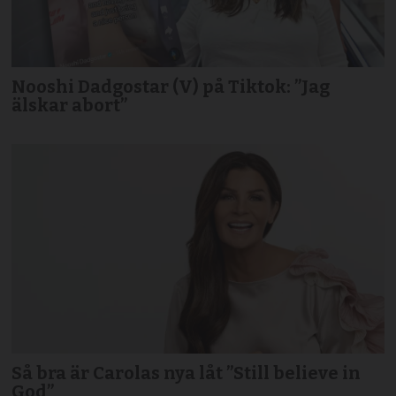
Nooshi Dadgostar (V) på Tiktok: ”Jag
älskar abort”
Så bra är Carolas nya låt ”Still believe in
God”