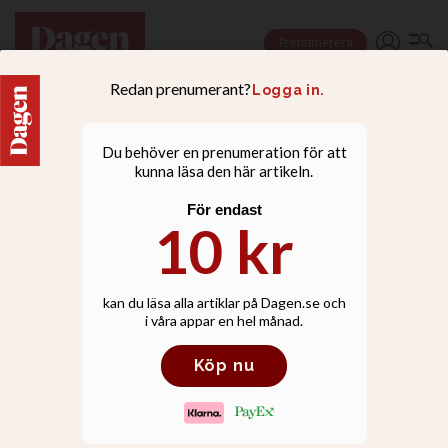
Prenumerera
RELATIONER
Paret Valier: Vi ger
varandra en kram i åtta