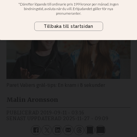
sekunder
Paret Valiers gräl-tips: En kram i 8 sekunder
Malin Aronsson
PUBLICERAD
2019-09-11 - 03:16
SENAST UPPDATERAD
2025-11-27 - 09:09