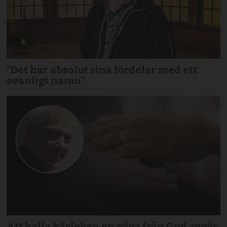
”Det har absolut sina fördelar med ett
ovanligt namn”
Att kalla kärleken en gåva från Gud avgör