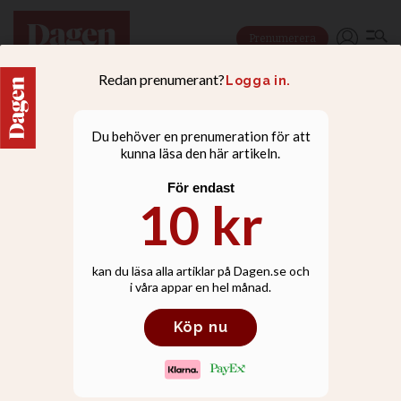
Prenumerera
Medlemskuppen i
Botkyrka kan bli
verklighet i din