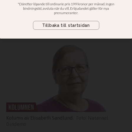
församling
Demokrati fungerar bara om de
goda krafterna tar sitt ansvar,
skriver Elisabeth Sandlund.
Kolumn av Elisabeth Sandlund.
Natanael
Gindemo