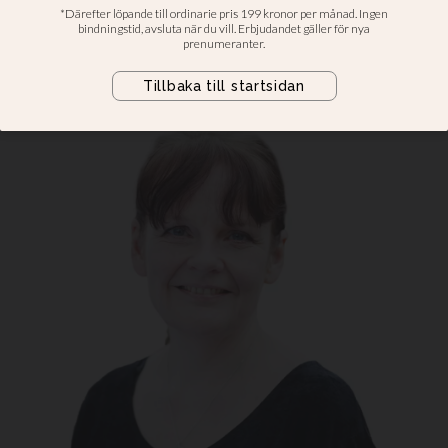
reducerar Jesus
Många troende tycks uppfatta Jordan
Peterson som en profet.