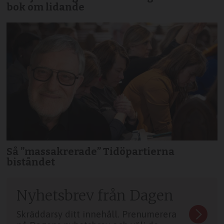
bok om lidande
Så ”massakrerade” Tidöpartierna
biståndet
Nyhetsbrev från Dagen
Skräddarsy ditt innehåll. Prenumerera