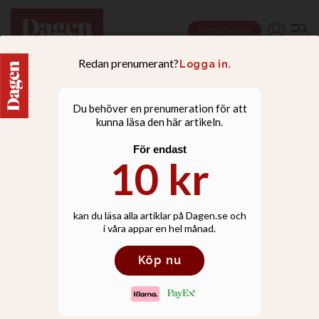
Prenumerera
KRÖNIKOR
Jordan Peterson –
psykologen som