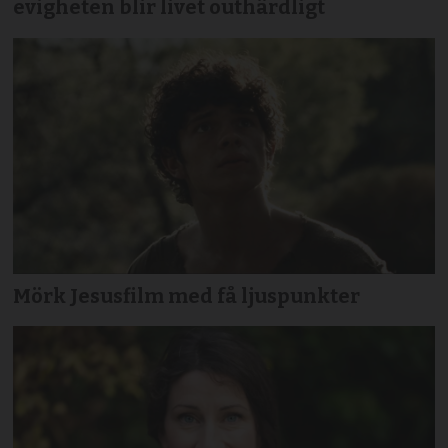
evigheten blir livet outhärdligt
Mörk Jesusfilm med få ljuspunkter