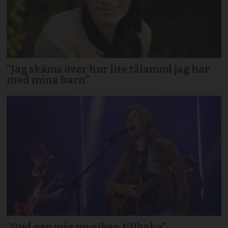
”Jag skäms över hur lite tålamod jag har
med mina barn”
”Gud gav mig musiken tillbaka”