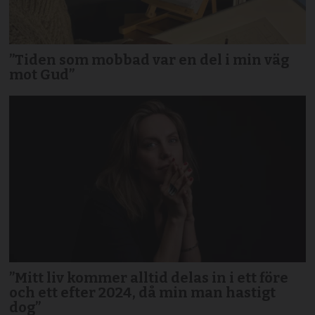
”Tiden som mobbad var en del i min väg
mot Gud”
”Mitt liv kommer alltid delas in i ett före
och ett efter 2024, då min man hastigt
dog”