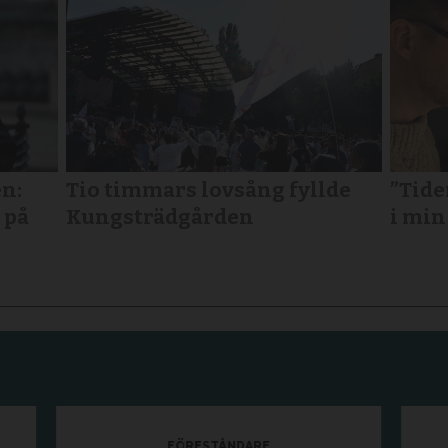
n:
Tio timmars lovsång fyllde
”Tide
 på
Kungsträdgården
i min