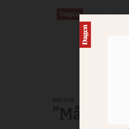
Nyheter
Ledare
KULTUR
”Många tr