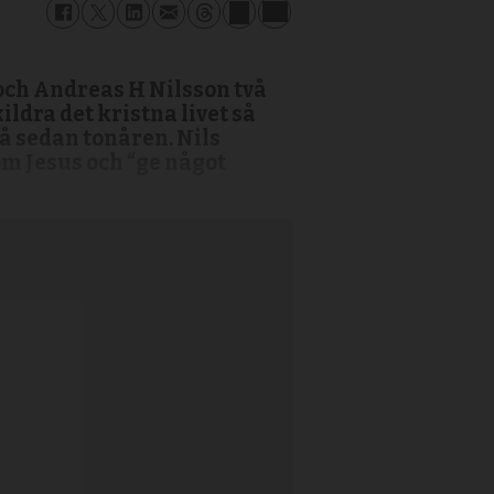
och Andreas H Nilsson två
ildra det kristna livet så
på sedan tonåren. Nils
om Jesus och “ge något