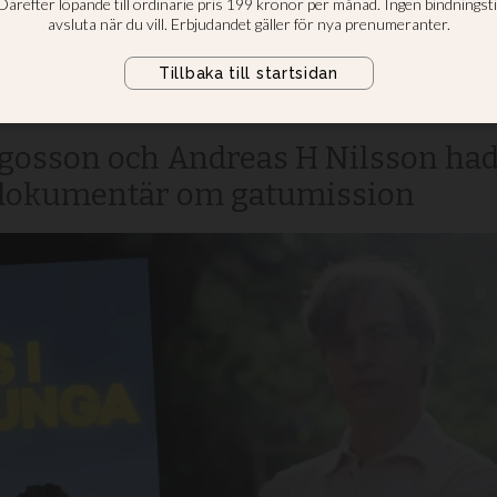
 vi filmade Jesus
ga”
osson och Andreas H Nilsson hade 
T-dokumentär om gatumission