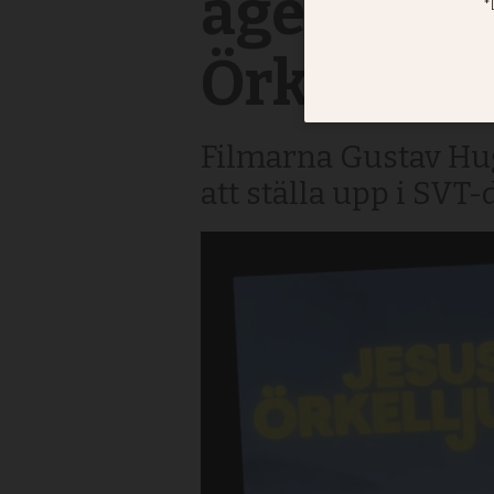
agenda när
Örkelljun
Filmarna Gustav Hug
att ställa upp i SV