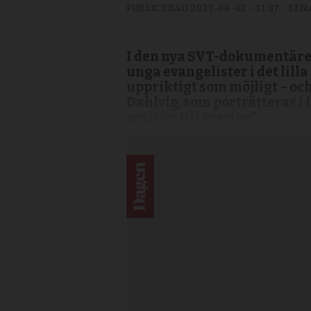
PUBLICERAD
2023-04-02 - 11:37
SEN
I den nya SVT-dokumentären
unga evangelister i det lill
uppriktigt som möjligt – oc
Dahlvig, som porträtteras i
positivt till Sverige”.