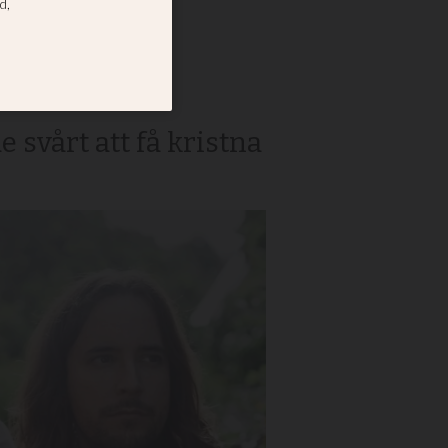
 i
svårt att få kristna