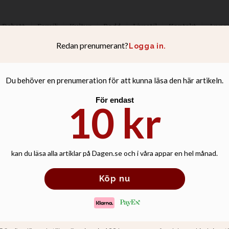
Debatt
Familj
Kultur
Podd
Livsstil
Kontakt
Anno
odde vi hade en 