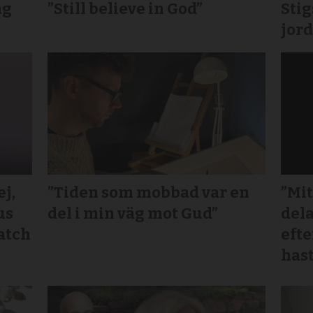
ag
”Still believe in God”
Sti
jord
j,
”Tiden som mobbad var en
”Mit
us
del i min väg mot Gud”
dela
atch
efte
hast