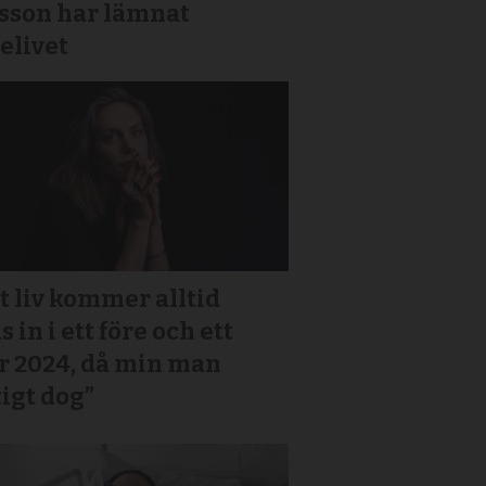
gsson har lämnat
elivet
t liv kommer alltid
s in i ett före och ett
r 2024, då min man
igt dog”