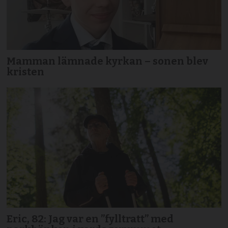
Mamman lämnade kyrkan – sonen blev
kristen
Eric, 82: Jag var en ”fylltratt” med