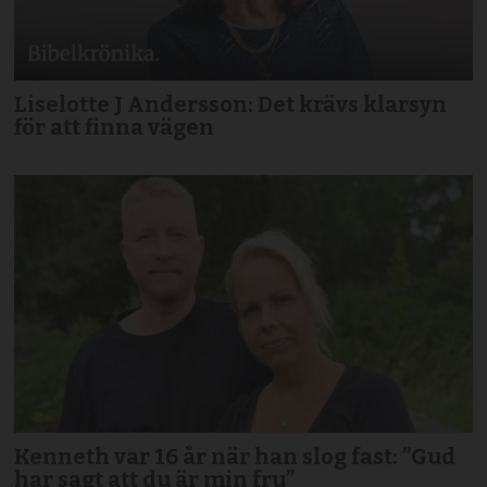
Liselotte J Andersson: Det krävs klarsyn
för att finna vägen
Kenneth var 16 år när han slog fast: ”Gud
har sagt att du är min fru”