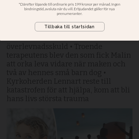
upprepade jag ett och
samma namn”
Mia och Patric överlevde men
drabbades senare av
överlevnadsskuld • Troende
terapeutens blev den som fick Malin
att orka leva vidare när maken och
två av hennes små barn dog •
Kyrkoherden Lennart reste till
katastrofen för att hjälpa, kom att bli
hans livs största trauma