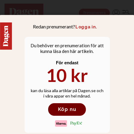
Prenumerera
LIVSSTIL
20 år efter tsunamin:
”När vattnet steg