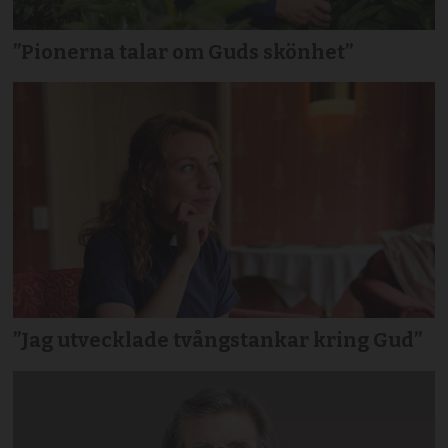
”Pionerna talar om Guds skönhet”
”Jag utvecklade tvångstankar kring Gud”