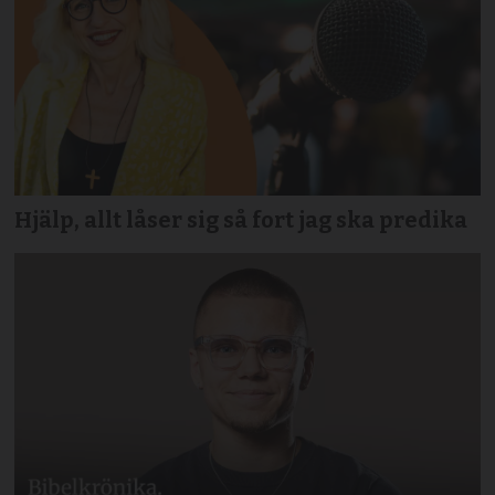
Hjälp, allt låser sig så fort jag ska predika