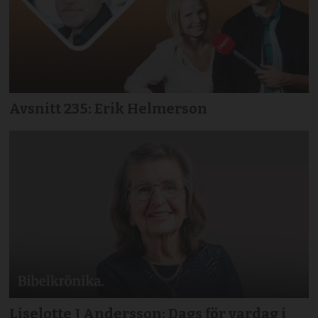
Avsnitt 235: Erik Helmerson
Liselotte J Andersson: Dags för vardag i