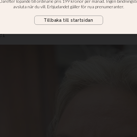
olic
ka köper butikschefen för Ge för liv
er