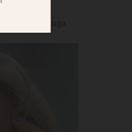
et i Finspång inga