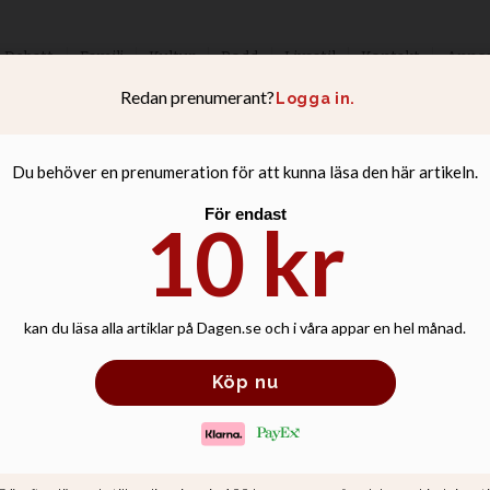
Debatt
Familj
Kultur
Podd
Livsstil
Kontakt
Anno
n Abrahamsson: 