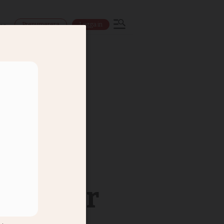
Prenumerera
Logga in
ns
Jag var