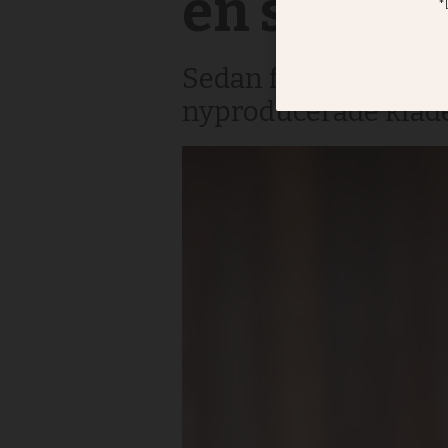
en shopah
Sedan fyra år tillba
nyproducerade kläd