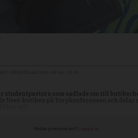
t
AST UPPDATERAD
2023-09-04 - 15:42
studentpastorn som sadlade om till butikschef
e för livet-butiken på Torpkonferensen och delar 
lbar stil.