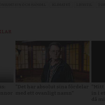
ONSUMTION OCH HANDEL
KLIMATET
LIVSSTIL
TO
KLAR
us:
”Det har absolut sina fördelar
”Mitt
vinnor
med ett ovanligt namn”
in i e
då mi