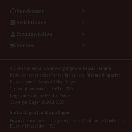
Kundcenter
Kontakta kundcenter
Redaktionen
Min sida
Kontakta redaktionen
Vanliga frågor
Prenumeration
Tipsa Dagen
Integritetspolicy
Bli prenumerant
Vill du debattera i Dagen?
Annons
Användarvillkor
Så skapar du ett konto
Lös korsord och sudoku
Kontakta annons
Om kakor (cookies)
Ladda ner Dagens appar
Dagen förklarar
Annonsera
Hantera kakor (cookies)
Dagens nyhetsbrev
Upphovsrätt och AI
Rubrikannonser
VD, chefredaktör och ansvarig utgivare:
Felicia Ferreira
Dagen som taltidningen
Om Dagen
Familjeannonser
Redaktionschef och stf ansvarig utgivare:
Rickard Ringqvist
Senaste numret av eDagen
Se dödsannonser/minnesrum
Bolagsnamn: Tidnings AB Nya Dagen
Dagens arkiv
Organisationsnummer: 556197-7025
Anmäl störande/felaktig annons
Dagen är en del av Mentor Medier
Copyright Dagen © 2001-2025
Stötta Dagen
|
Jobba på Dagen
Följ oss:
Facebook
|
Instagram
|
Tiktok
|
Youtube
|
X
|
Linkedin
|
Bluesky
|
Mastodon
|
RSS