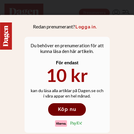
Prenumerera
LIVSSTIL
Annie Lööf skulle ha
mördats i domkyrkan -