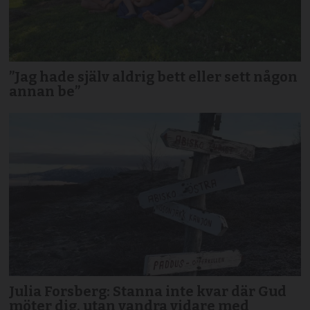
”Jag hade själv aldrig bett eller sett någon
annan be”
Julia Forsberg: Stanna inte kvar där Gud
möter dig, utan vandra vidare med