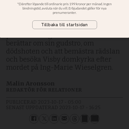
”Att ställa mig framför
kyrkan var helande”
Tidigare Centerledaren gästar
podcasten Dagens människa. Hon
berättar om sin gudstro, om
dödshoten och att bemästra rädslan
och besöka Visby domkyrka efter
mordet på Ing-Marie Wieselgren.
Malin Aronsson
REDAKTÖR FÖR RELATIONER
PUBLICERAD
2023-10-17 - 05:00
SENAST UPPDATERAD
2023-10-17 - 16:25