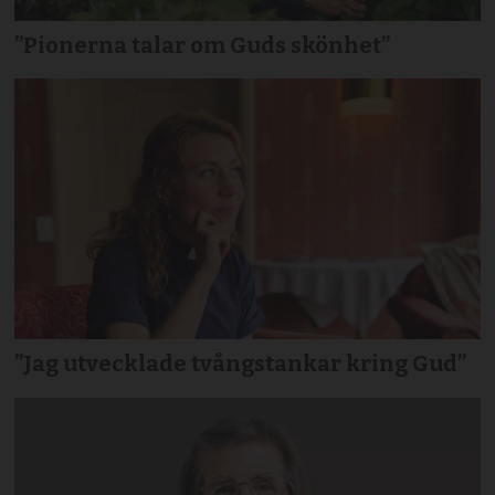
”Pionerna talar om Guds skönhet”
”Jag utvecklade tvångstankar kring Gud”