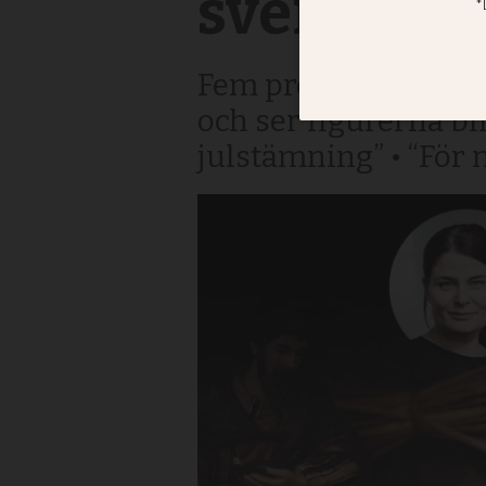
svenskar 
Fem profiler om va
och ser figurerna bli
julstämning” • “För 