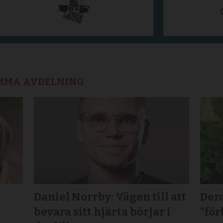
AMMA AVDELNING
Daniel Norrby: Vägen till att
Dera
bevara sitt hjärta börjar i
”för