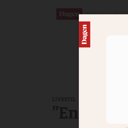
Nyheter
Ledare
LIVSSTIL
”En tjock 