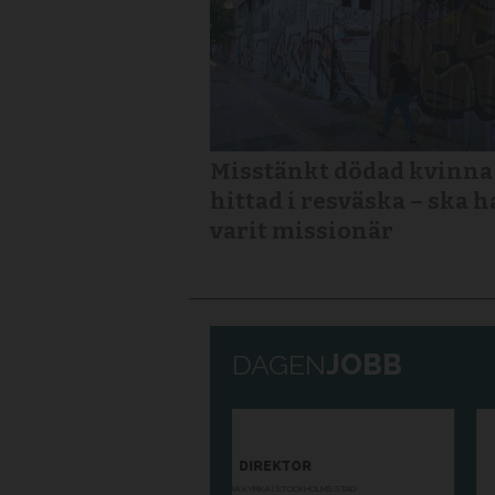
Misstänkt dödad kvinna
hittad i resväska – ska h
varit missionär