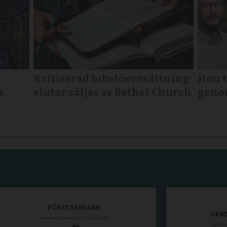
Kritiserad bibelöversättning
Hon t
a
slutar säljas av Bethel Church
geno