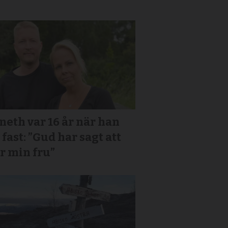
eth var 16 år när han
 fast: ”Gud har sagt att
r min fru”