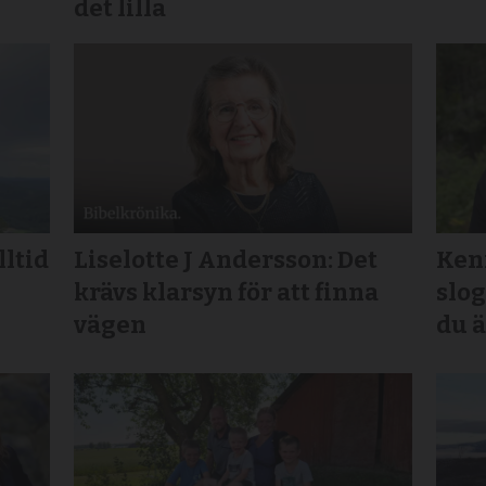
det lilla
lltid
Liselotte J Andersson: Det
Kenn
krävs klarsyn för att finna
slog
vägen
du ä