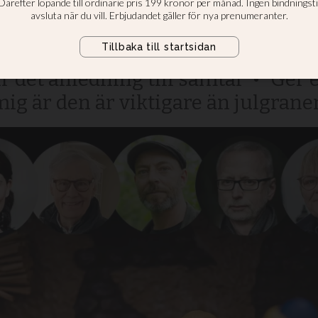
om sina julkrubb
d julkrubban betyder: “När barne
r det anledning till samtal” • “Ger 
mig är den är viktigare än julgranen