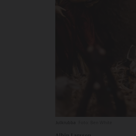
Julkrubba
Ben White
Albin Larsson