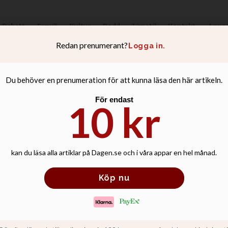
Debatt
Familj
Kultur
Podd
Livsstil
Kontakt
Anno
liten Jesus” - Kän