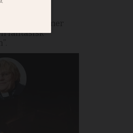
or
ns vänner kommer
en fantasisk
”.