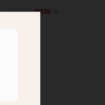
Prenumerera
Logga in
ns
da