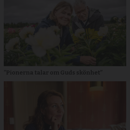
”Pionerna talar om Guds skönhet”