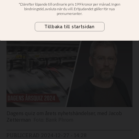
nyhetshändelser?
Testa vad du minns om de större
kristna händelserna 2024
Dagens quiz om årets nyhetshändelser, med Jacob
Zetterman
Bank Phrom
PUBLICERAD
2024-12-27 - 14:28