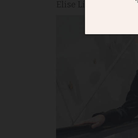
Elise Lindqvist: Förs