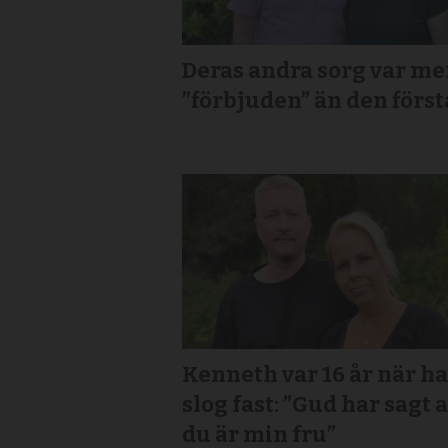
Deras andra sorg var me
”förbjuden” än den först
Kenneth var 16 år när h
slog fast: ”Gud har sagt a
du är min fru”