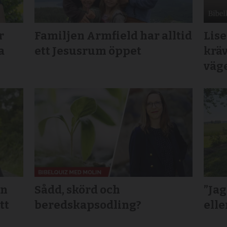
r
Familjen Armfield har alltid
Lise
a
ett Jesusrum öppet
kräv
väg
an
Sådd, skörd och
”Jag
tt
beredskapsodling?
elle