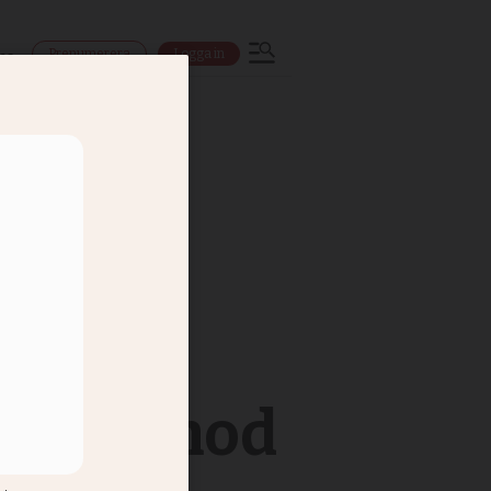
Prenumerera
Logga in
ns
andra mod