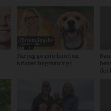
Får jag ge min hund en
Dani
kristen begravning?
beva
det 