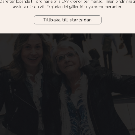
ta gången vi träffades sa det bara k