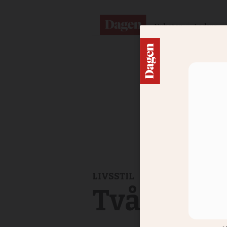
Nyheter
Ledare
LIVSSTIL
Två vänin