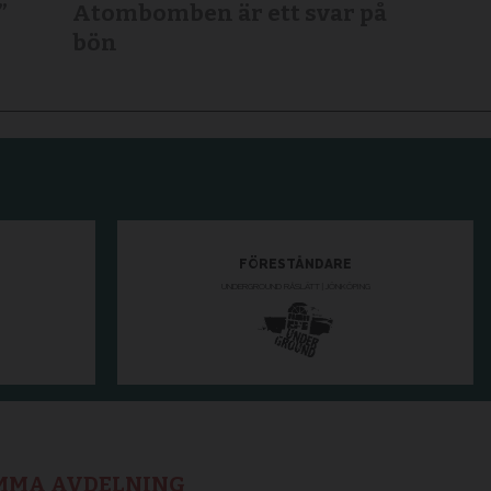
”
Atombomben är ett svar på
bön
AMMA AVDELNING