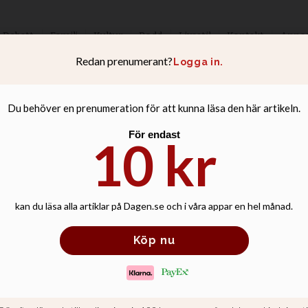
Debatt
Familj
Kultur
Podd
Livsstil
Kontakt
Anno
nor som ger var