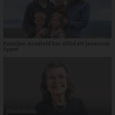
Familjen Armfield har alltid ett Jesusrum
öppet