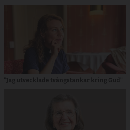
”Jag utvecklade tvångstankar kring Gud”