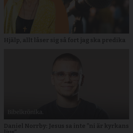
Hjälp, allt låser sig så fort jag ska predika
Daniel Norrby: Jesus sa inte ”ni är kyrkans
ljus”