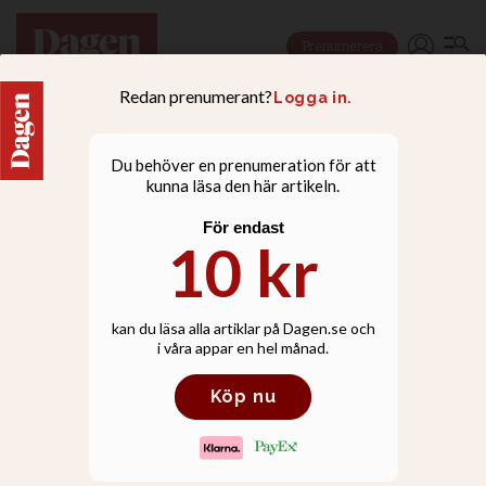
Prenumerera
LIVSSTIL
”Vi återvände till
olycksplatsen i somras –