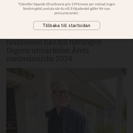
det blev väldigt starkt”
Kristna sångaren Clas Vårdstedts
snabba ingripande räddade den 13-
åriga flickans liv – därför
nomineras han till tidningen
Dagens utmärkelse Årets
medmänniska 2024