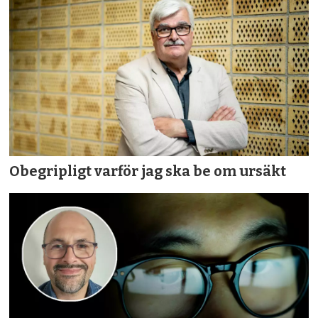
Obegripligt varför jag ska be om ursäkt