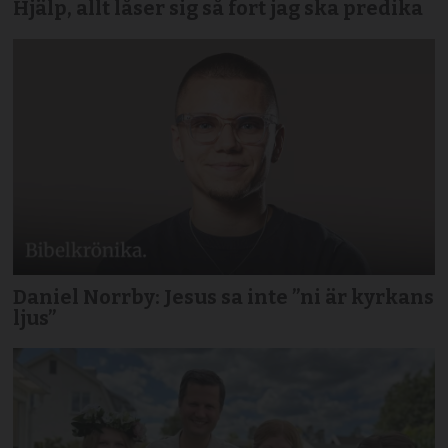
Hjälp, allt låser sig så fort jag ska predika
Daniel Norrby: Jesus sa inte ”ni är kyrkans
ljus”