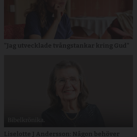
”Jag utvecklade tvångstankar kring Gud”
Liselotte J Andersson: Någon behöver