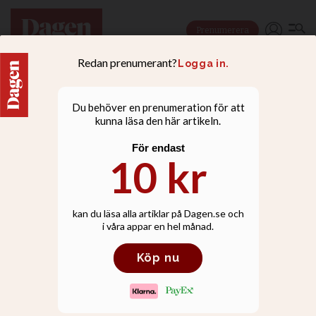
Prenumerera
LIVSSTIL
Alexander Rybak: Jag
känner mig älskad av
Gud
Tron har alltid varit en naturlig del
av slagerstjärnans liv – och den
fördjupades när han började be på
sitt eget sätt