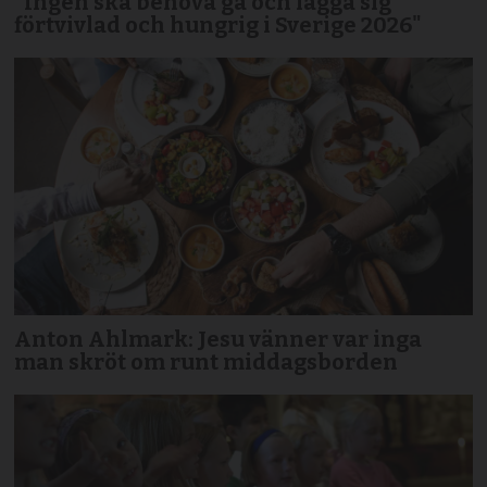
"Ingen ska behöva gå och lägga sig
förtvivlad och hungrig i Sverige 2026"
Anton Ahlmark: Jesu vänner var inga
man skröt om runt middagsborden