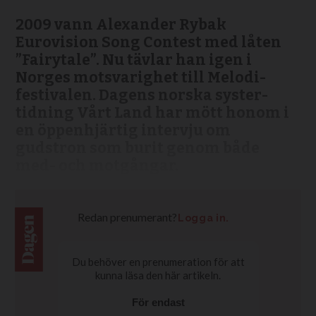
2009 vann Alexander Rybak
Eurovision Song Contest med låten
”Fairytale”. Nu tävlar han igen i
Norges motsvarighet till Melodi­
festivalen. Dagens norska syster­
tidning Vårt Land har mött honom i
en öppenhjärtig intervju om
gudstron som burit genom både
med- och motgångar.