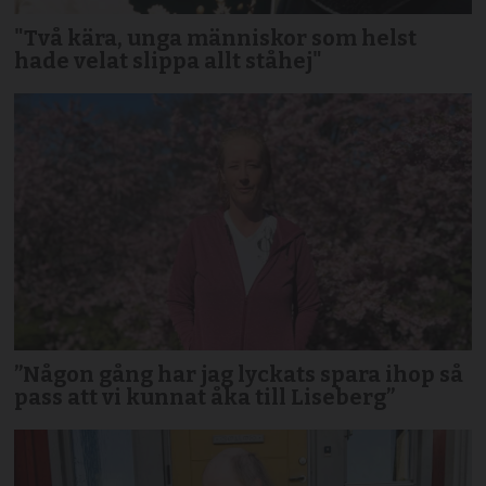
"Två kära, unga människor som helst
hade velat slippa allt ståhej"
”Någon gång har jag lyckats spara ihop så
pass att vi kunnat åka till Liseberg”