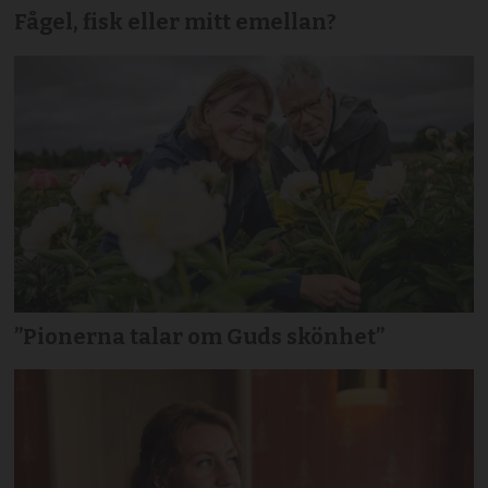
Fågel, fisk eller mitt emellan?
”Pionerna talar om Guds skönhet”