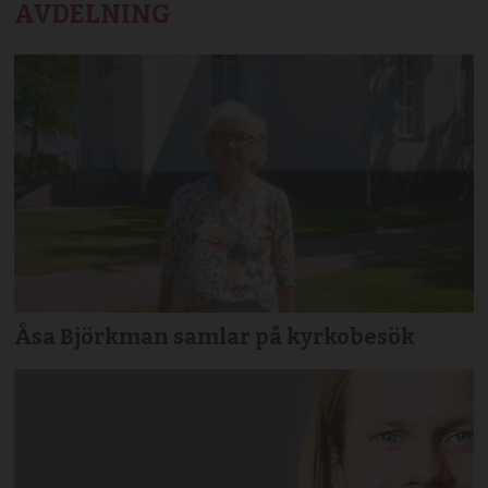
AVDELNING
Åsa Björkman samlar på kyrkobesök