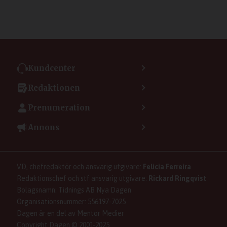
Kundcenter
Kontakta kundcenter
Redaktionen
Min sida
Kontakta redaktionen
Vanliga frågor
Prenumeration
Tipsa Dagen
Integritetspolicy
Bli prenumerant
Vill du debattera i Dagen?
Annons
Användarvillkor
Så skapar du ett konto
Lös korsord och sudoku
Kontakta annons
Om kakor (cookies)
Ladda ner Dagens appar
Dagen förklarar
Annonsera
Hantera kakor (cookies)
Dagens nyhetsbrev
Upphovsrätt och AI
Familjeannonser
VD, chefredaktör och ansvarig utgivare:
Felicia Ferreira
Dagen som taltidningen
Om Dagen
Se dödsannonser/minnesrum
Redaktionschef och stf ansvarig utgivare:
Rickard Ringqvist
Senaste numret av eDagen
Anmäl störande/felaktig annons
Bolagsnamn: Tidnings AB Nya Dagen
Dagens arkiv
Organisationsnummer: 556197-7025
Dagen är en del av Mentor Medier
Copyright Dagen © 2001-2025