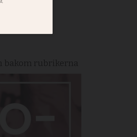
et,
arna i
en bakom rubrikerna