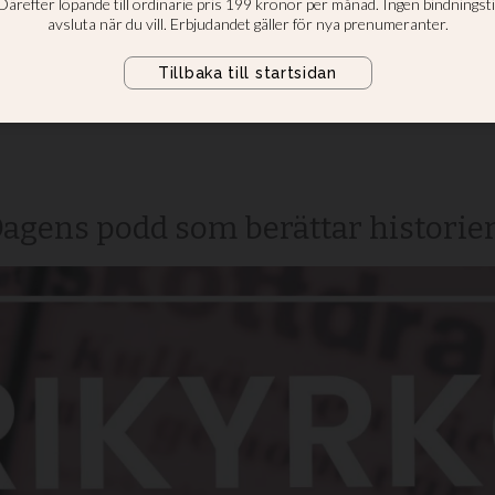
elsen - motstånd
na och utmaning
2
 Dagens podd som berättar histori