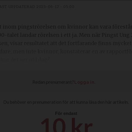
AST UPPDATERAD
2023-06-12 - 05:00
et inom pingströrelsen om kvinnor kan vara förestån
0-talet landar rörelsen i ett ja. Men när Pingst Ung
sen, visar resultatet att det fortfarande finns mycket
dare, men inte kvinnor, konstaterar en av rapportför
 hur det ser ut i dag?