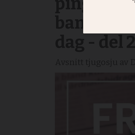
pingströr
banbrytar
dag - del 
Avsnitt tjugosju av