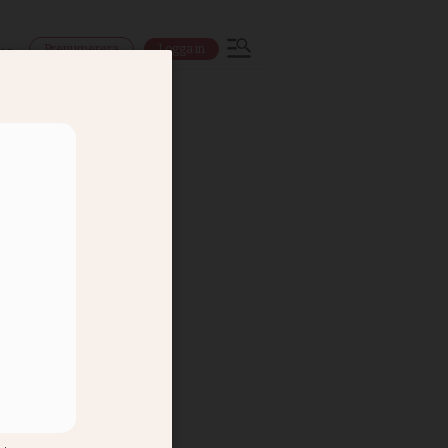
Prenumerera
Logga in
ns
om