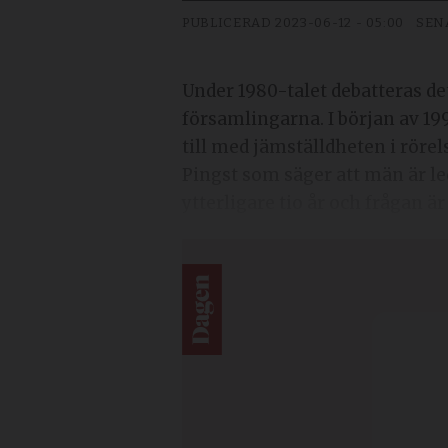
PUBLICERAD
2023-06-12 - 05:00
SEN
Under 1980-talet debatteras d
församlingarna. I början av 199
till med jämställdheten i rörel
Pingst som säger att män är le
ytterligare tio år och frågan är