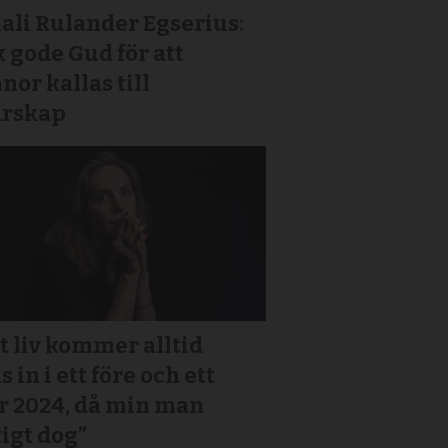
ali Rulander Egserius:
 gode Gud för att
nor kallas till
arskap
t liv kommer alltid
s in i ett före och ett
r 2024, då min man
igt dog”