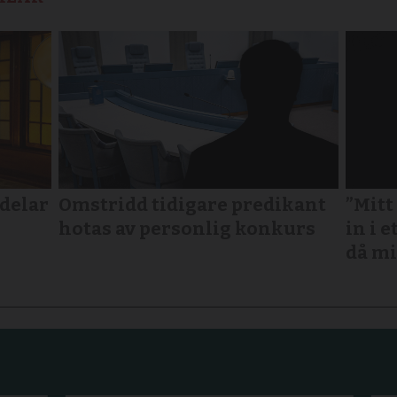
rdelar
Omstridd tidigare predikant
”Mitt
hotas av personlig konkurs
in i e
då mi