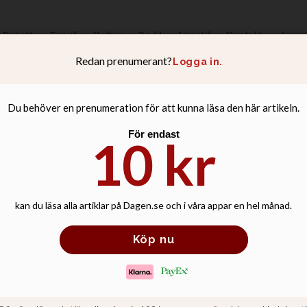
Debatt
Familj
Kultur
Podd
Livsstil
Kontakt
Anno
ligt ledarskap in