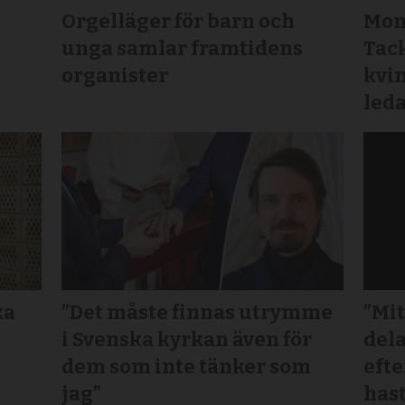
Orgelläger för barn och
Mon
unga samlar framtidens
Tack
organister
kvin
led
ka
”Det måste finnas utrymme
”Mit
i Svenska kyrkan även för
dela
dem som inte tänker som
efte
jag”
hast