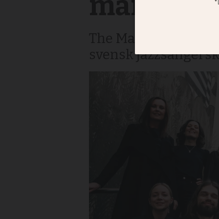
manifeste
The Master's Voice 
svensk jazzsångers