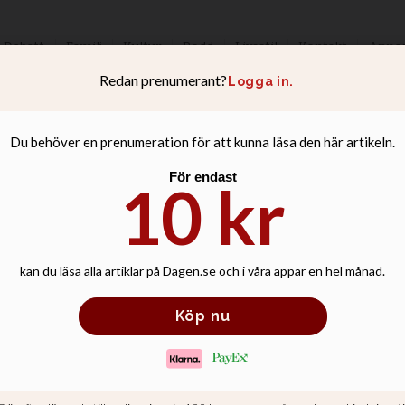
Debatt
Familj
Kultur
Podd
Livsstil
Kontakt
Anno
har en otrolig kr