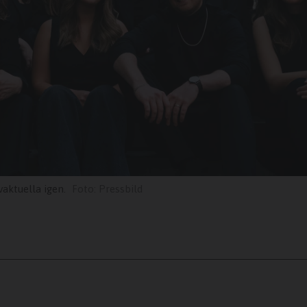
aktuella igen.
Pressbild