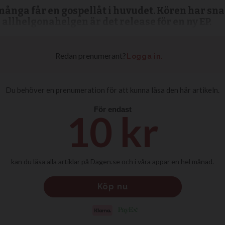
ånga får en gospellåt i huvudet. Kören har snar
 allhelgonahelgen är det release för en ny EP.