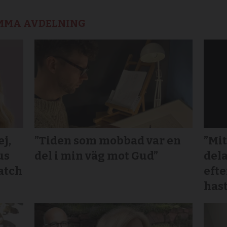
AMMA AVDELNING
j,
”Tiden som mobbad var en
”Mit
us
del i min väg mot Gud”
dela
atch
efte
hast