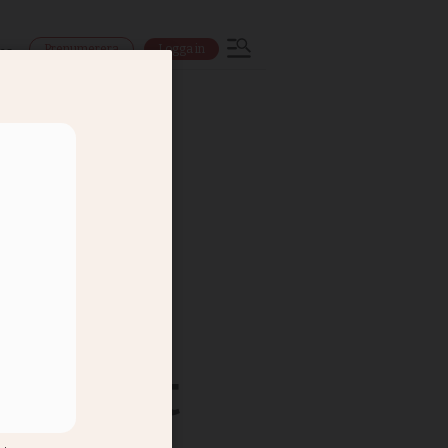
Prenumerera
Logga in
ns
aft att