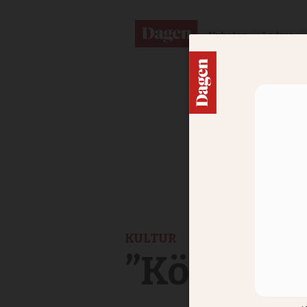
Nyheter
Ledare
KULTUR
”Körmusik 