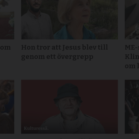
 tom
Hon tror att Jesus blev till
ME-
genom ett övergrepp
Klin
om 