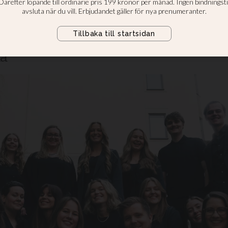
ra enhet”
lanserar ny skiva i samarbete me
ka