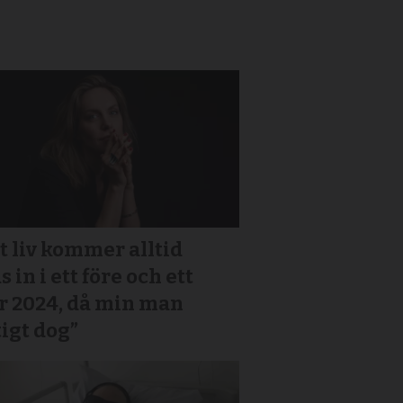
t liv kommer alltid
s in i ett före och ett
r 2024, då min man
igt dog”