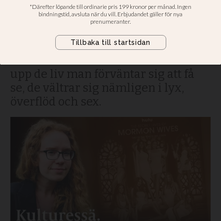
inte lever upp till dina
egna ideal
Fruarna i The secret lives of
Mormon wives visar kanske inte
upp de liv man förväntar sig att få
se, de vältrar sig nämligen i lyx,
överflöd och sex.