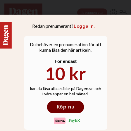
Prenumerera
KULTURESSÄER
Var försiktiga med att
fördöma ”hycklare” som