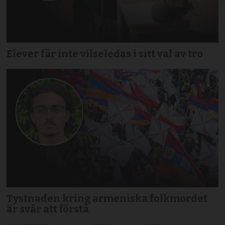
Elever får inte vilseledas i sitt val av tro
Tystnaden kring armeniska folkmordet
är svår att förstå