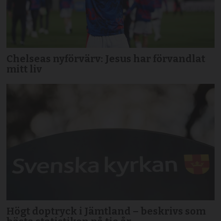
Chelseas nyförvärv: Jesus har förvandlat
mitt liv
Högt doptryck i Jämtland – beskrivs som