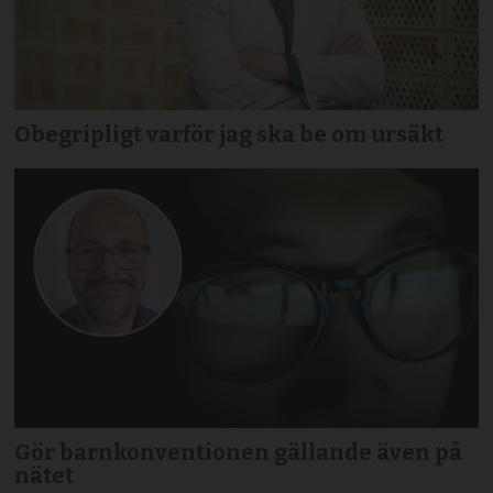
Obegripligt varför jag ska be om ursäkt
Gör barnkonventionen gällande även på
nätet