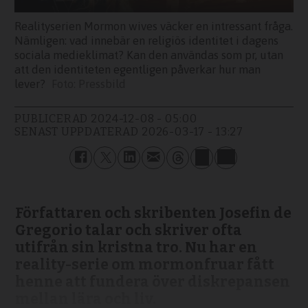
Realityserien Mormon wives väcker en intressant fråga.
Nämligen: vad innebär en religiös identitet i dagens
sociala medieklimat? Kan den användas som pr, utan
att den identiteten egentligen påverkar hur man
lever?
Pressbild
PUBLICERAD
2024-12-08 - 05:00
SENAST UPPDATERAD
2026-03-17 - 13:27
Författaren och skribenten Josefin de
Gregorio talar och skriver ofta
utifrån sin kristna tro. Nu har en
reality-serie om mormonfruar fått
henne att fundera över diskrepansen
mellan lära och liv.