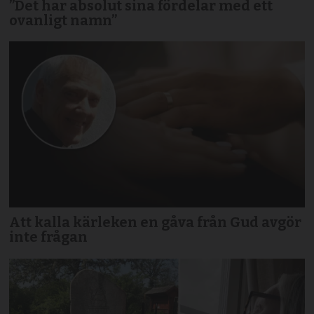
”Det har absolut sina fördelar med ett
ovanligt namn”
Att kalla kärleken en gåva från Gud avgör
inte frågan