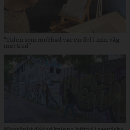
”Tiden som mobbad var en del i min väg
mot Gud”
Misstänkt dödad kvinna hittad i resväska