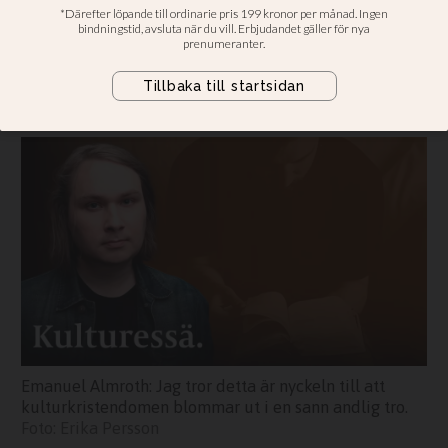
“Den plötsliga trenden med
kulturkristendom är ett resultat av
många kristnas skördearbete”,
skriver Emanuel Almroth i en essä.
Emanuel Almroth: Jag tror detta är nyckeln till att
kulturkristendomen blommar ut i en sann andlig tro.
Erika Persson