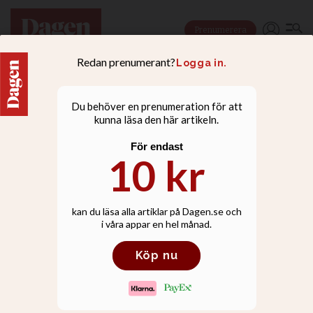
Prenumerera
KULTURESSÄER
Förakta inte den som
”bara” är kulturkristen