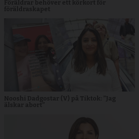
Föräldrar behöver ett körkort för
föräldraskapet
Nooshi Dadgostar (V) på Tiktok: ”Jag
älskar abort”