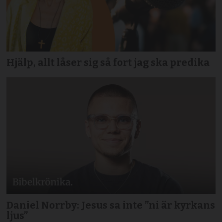
Hjälp, allt låser sig så fort jag ska predika
Daniel Norrby: Jesus sa inte ”ni är kyrkans
ljus”