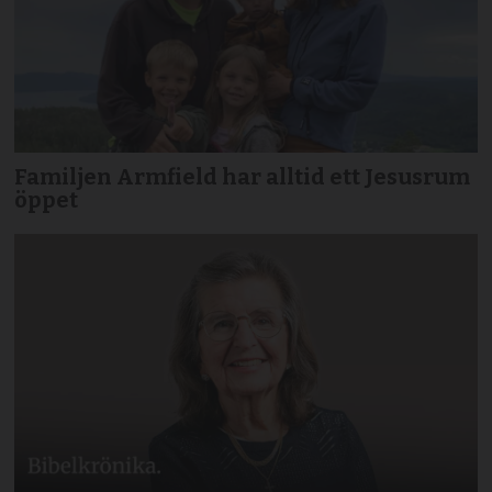
Familjen Armfield har alltid ett Jesusrum
öppet