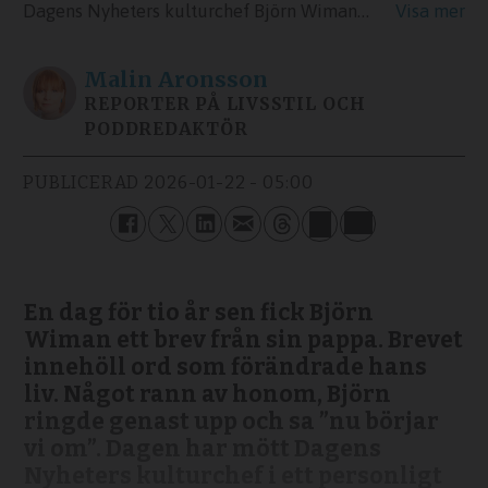
Dagens Nyheters kulturchef Björn Wiman är aktuell med sin nya bok, ”Den lyckligaste leken”, där han skriver om sin relation till sin far. I podden Dagens människa berättar han om försoningen med pappan och om sin tro.
Malin
Aronsson
REPORTER PÅ LIVSSTIL OCH
PODDREDAKTÖR
PUBLICERAD
2026-01-22 - 05:00
En dag för tio år sen fick Björn
Wiman ett brev från sin pappa. Brevet
innehöll ord som förändrade hans
liv. Något rann av honom, Björn
ringde genast upp och sa ”nu börjar
vi om”. Dagen har mött Dagens
Nyheters kulturchef i ett personligt