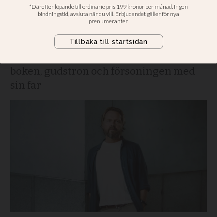
vidden av min pappas
svek
Dagens Nyheters kulturchef om nya
boken, gudstron och försoningen med
sin far