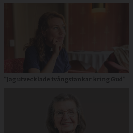
”Jag utvecklade tvångstankar kring Gud”