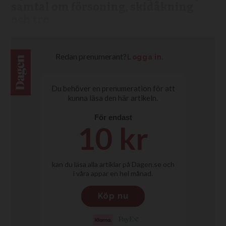
samtal om försoning, skidåkning
och tro.