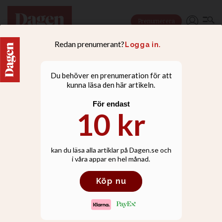
Prenumerera
LIVSSTIL
Björn Wiman: Jag blev
rasande när jag insåg