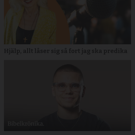
Hjälp, allt låser sig så fort jag ska predika