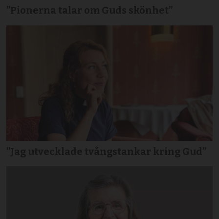
”Pionerna talar om Guds skönhet”
”Jag utvecklade tvångstankar kring Gud”