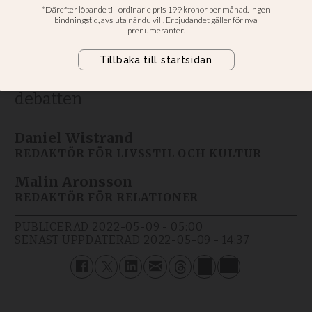
vårt samhälle”
Historikern Dick Harrison upprörs
över att en liten men högljudd
falang forskare fått så stor plats i
debatten
Daniel Wistrand
REDAKTÖR FÖR LIVSSTIL OCH KULTUR
Malin Aronsson
REDAKTÖR FÖR RELATIONER
PUBLICERAD
2022-05-09 - 05:00
SENAST UPPDATERAD
2022-05-09 - 14:37