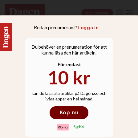
Prenumerera
LIVSSTIL
”Det finns en militant
anti-Jesus-strömning i