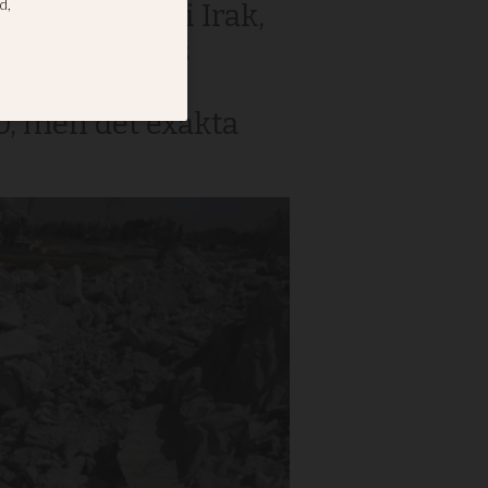
 massgravar i Irak,
fter tusentals
 soldater. FN
0, men det exakta