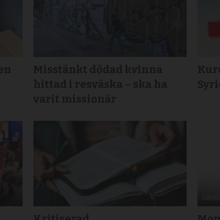
en
Misstänkt dödad kvinna
Kurd
hittad i resväska – ska ha
Syr
varit missionär
Kritiserad
Mon