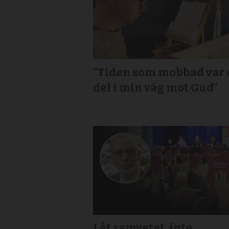
”Tiden som mobbad var 
del i min väg mot Gud”
Låt samvetet, inte