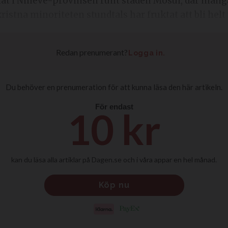
nnat i Nineve-provinsen runt staden Mosul, där många 
kristna minoriteten stundtals har fruktat att bli helt