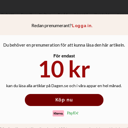
Debatt
Familj
Kultur
Podd
Livsstil
Kontakt
Anno
 IS-offer i massg