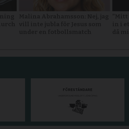
tning
Malina Abrahamsson: Nej, jag
”Mitt
Church
vill inte jubla för Jesus som
in i e
under en fotbollsmatch
då mi