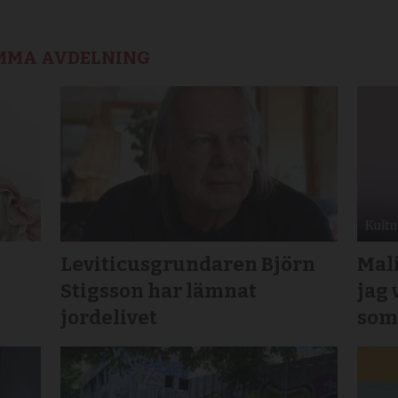
AMMA AVDELNING
Leviticusgrundaren Björn
Mal
Stigsson har lämnat
jag 
jordelivet
som