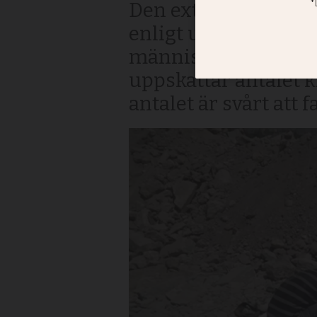
Den extrema jihadis
enligt uppgifter frå
människor – såväl kv
uppskattar antalet k
antalet är svårt att f