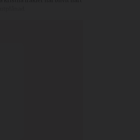
kristna irakier har blivit hårt
 utplånad.