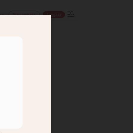
Prenumerera
Logga in
ns
ravar