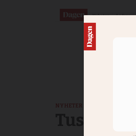
Nyheter
Ledare
NYHETER
Tusentals