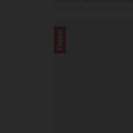
till Syrien. Det gäller bland a
utsatta av IS-krigare, och den 