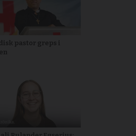
isk pastor greps i
ien
ali Rulander Egserius: