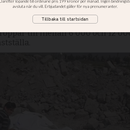
trörelsen IS efterlämnade över 200
n FN. I gravarna finns kvarlevorna e
innor som barn, äldre och irakiska
roppar till mellan 6 000 och 12 00
astställa.