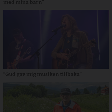
med mina barn”
”Gud gav mig musiken tillbaka”