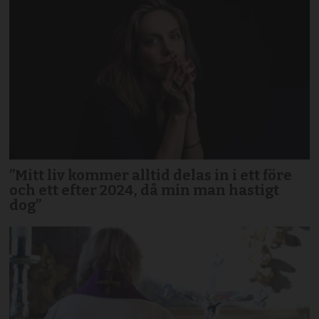
”Mitt liv kommer alltid delas in i ett före
och ett efter 2024, då min man hastigt
dog”