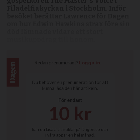
gospelkören The Master´s Voice i
Filadelfiakyrkan i Stockholm. Inför
besöket berättar Lawrence för Dagen
om hur Edwin Hawkins strax före sin
död lämnade vidare ett stort
musikuppdrag till honom.