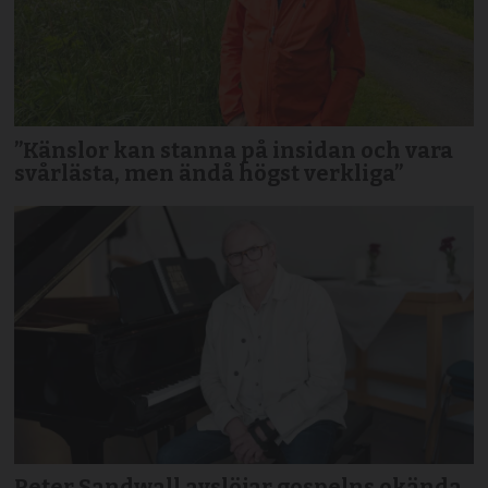
”Känslor kan stanna på insidan och vara
svårlästa, men ändå högst verkliga”
Peter Sandwall avslöjar gospelns okända