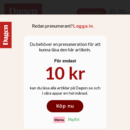
Prenumerera
KULTUR
Gospelstjärnan som vill
förena sångare över hela