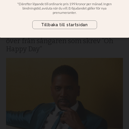
världen
Sverigeaktuelle Donald Lawrence
berättar exklusivt för Dagens Urban
Thoms om uppdraget han fick ta
över från sångaren som skrev “Oh
Happy Day”