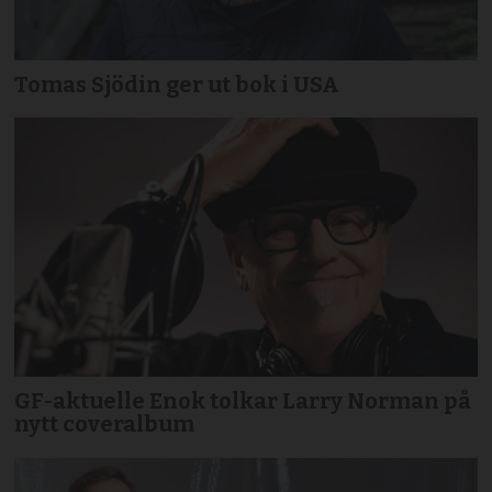
Tomas Sjödin ger ut bok i USA
GF-aktuelle Enok tolkar Larry Norman på
nytt coveralbum