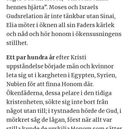
hennes hjärta”. Moses och Israels
Gudsrelation är inte tänkbar utan Sinai,
Elia möter i öknen all sin Faders kärlek
och nåd och hör honom i ökensusningens
stillhet.
Ett par hundra år
efter Kristi
uppståndelse började män och kvinnor
leta sig ut i kargheten i Egypten, Syrien,
Nubien för att finna Honom där.
Ökenfäderna, dessa pelare i den tidiga
kristenheten, sökte sig inte bort från
något utan till; i tystnaden hörde de Gud, i
mörkret såg de lågan, först när allt var
stilla kunde de urskilja Honom som sätter