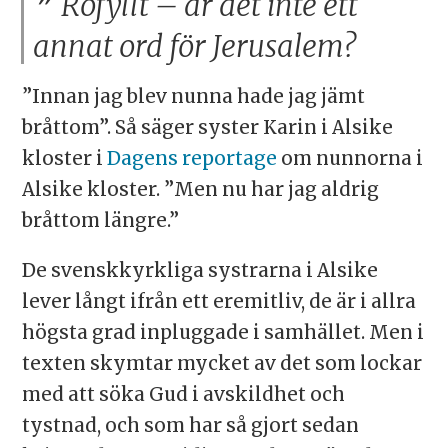
Rofyllt – är det inte ett
annat ord för Jerusalem?
”Innan jag blev nunna hade jag jämt
bråttom”. Så säger syster Karin i Alsike
kloster i
Dagens reportage
om nunnorna i
Alsike kloster. ”Men nu har jag aldrig
bråttom längre.”
De svenskkyrkliga systrarna i Alsike
lever långt ifrån ett eremitliv, de är i allra
högsta grad inpluggade i samhället. Men i
texten skymtar mycket av det som lockar
med att söka Gud i avskildhet och
tystnad, och som har så gjort sedan