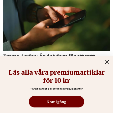
Emma Audas: Är det dags för ett nytt
konventikelplakat?