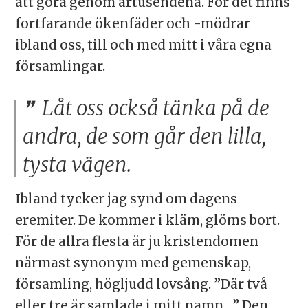
att göra genom årtusendena. För det finns
fortfarande ökenfäder och -mödrar
ibland oss, till och med mitt i våra egna
församlingar.
Låt oss också tänka på de
andra, de som går den lilla,
tysta vägen.
Ibland tycker jag synd om dagens
eremiter. De kommer i kläm, glöms bort.
För de allra flesta är ju kristendomen
närmast synonym med gemenskap,
församling, högljudd lovsång. ”Där två
eller tre är samlade i mitt namn …” Den