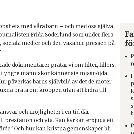
ppshets med våra barn – och med oss själva
Fa
 journalisten Frida Söderlund som under flera
fö
, sociala medier och den växande pressen på
.
P
m
 dokumentärer pratar vi om filter, fillers,
llt yngre människor känner sig missnöjda
I
ur påverkas barns självbild av det de möter
p
uxna prata om kroppen utan att bidra till
J
s
s
nsvar och möjligheter i en tid där
b
l prestation och yta. Kan kyrkan erbjuda ett
P
värde? Och hur kan kristna gemenskaper bli
o