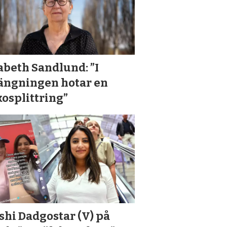
abeth Sandlund: ”I
längningen hotar en
osplittring”
hi Dadgostar (V) på