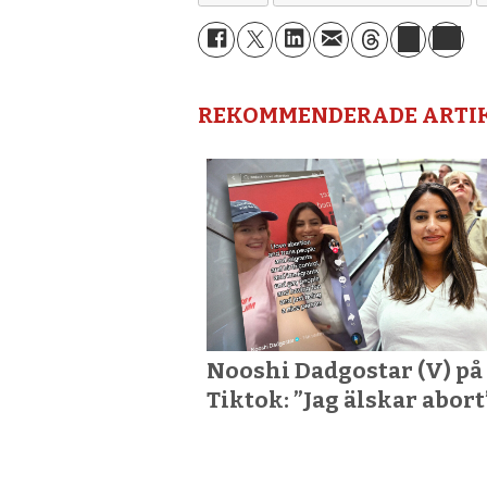
REKOMMENDERADE ARTI
Nooshi Dadgostar (V) på
Tiktok: ”Jag älskar abort