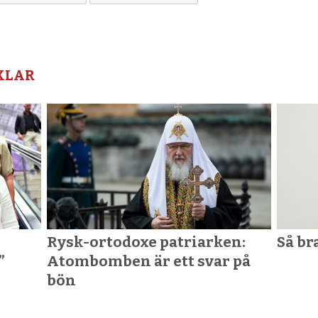
KLAR
Rysk-ortodoxe patriarken:
Så br
”
Atombomben är ett svar på
bön