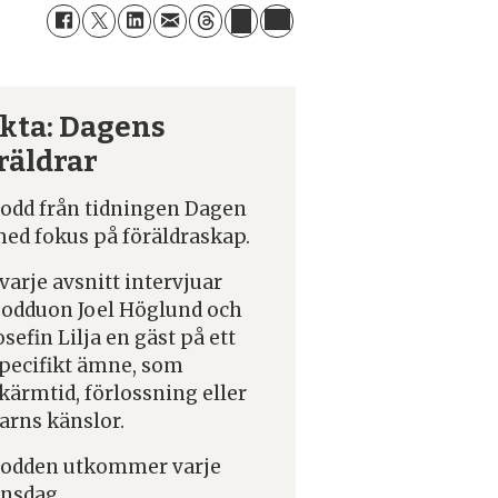
kta: Dagens
räldrar
odd från tidningen Dagen
ed fokus på föräldraskap.
 varje avsnitt intervjuar
odduon Joel Höglund och
osefin Lilja en gäst på ett
pecifikt ämne, som
kärmtid, förlossning eller
arns känslor.
odden utkommer varje
nsdag.