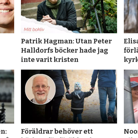
Patrik Hagman: Utan Peter
Elis
Halldorfs böcker hade jag
för
inte varit kristen
kyrk
n:
Föräldrar behöver ett
Noos