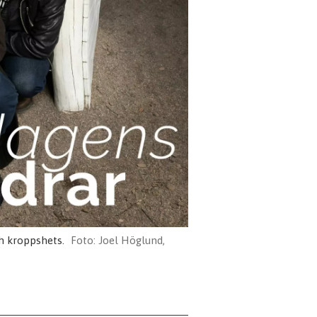
h kroppshets.
Joel Höglund,