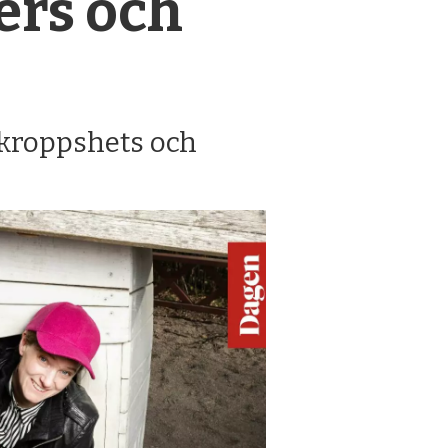
lers och
 kroppshets och