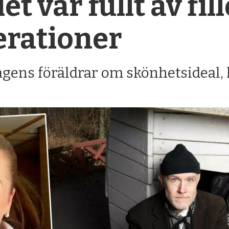
et var fullt av fil
erationer
gens föräldrar om skönhetsideal,