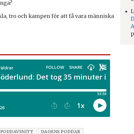
unga?
L
sla, tro och kampen för att få vara människa
D
A
p
PODDAVSNITT
DAGENS PODDAR