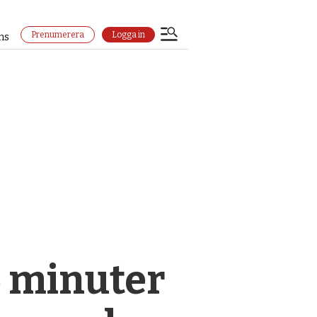
Prenumerera
Logga in
ns
5 minuter