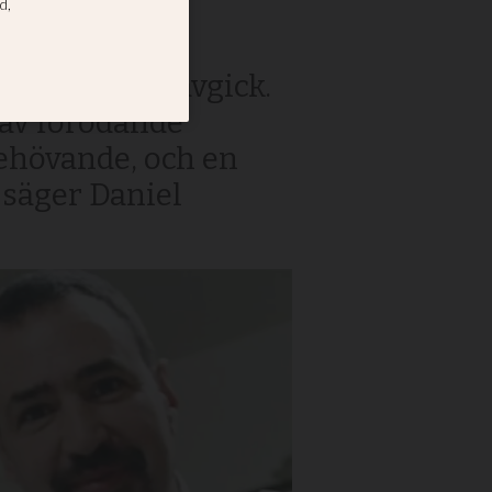
 regeringen avgick.
 av förödande
 behövande, och en
, säger Daniel