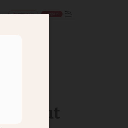
Prenumerera
Logga in
ns
t dela ut