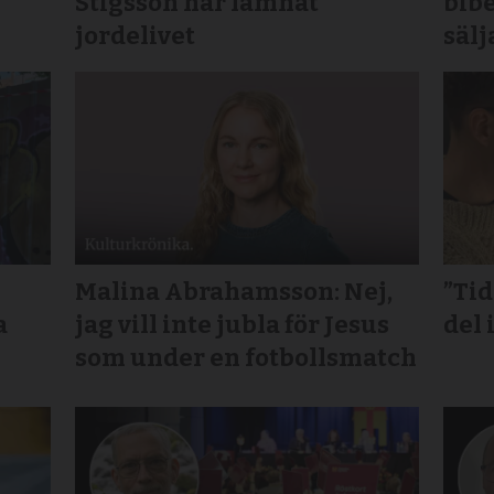
Stigsson har lämnat
bibe
jordelivet
sälj
Malina Abrahamsson: Nej,
”Ti
a
jag vill inte jubla för Jesus
del 
som under en fotbollsmatch