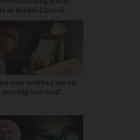
löversättning slutar
as av Bethel Church
den som mobbad var en
i min väg mot Gud”