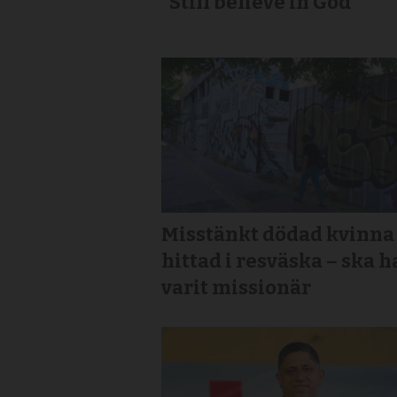
”Still believe in God”
Misstänkt dödad kvinna
hittad i resväska – ska h
varit missionär