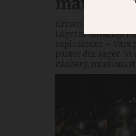
mat är att
Krisen i Libanon fö
Läget är allvarligt 
explosioner. – Våra 
pastor där säger `vi 
Råsberg, missionsstr