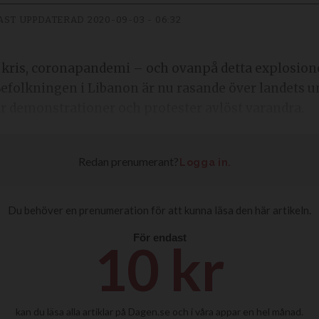
AST UPPDATERAD
2020-09-03 - 06:32
isk kris, coronapandemi – och ovanpå detta explosio
Befolkningen i Libanon är nu rasande över landets 
r demonstrationer och protester avlöst varandra.