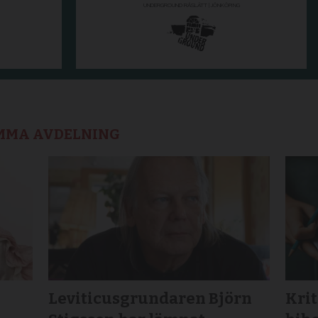
AMMA AVDELNING
Leviticusgrundaren Björn
Krit