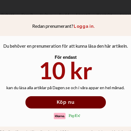
Debatt
Familj
Kultur
Podd
Livsstil
Kontakt
Anno
ner i Libanon: At