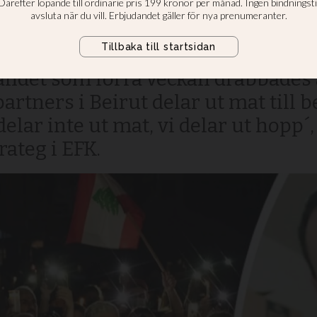
 dela ut hopp
rvärrades under måndagen, då hela
i landet som förra veckan drabbades
partners i Beirut delar ut mat till
delar inte ut mat, vi delar ut hopp´
ateg i EFK.