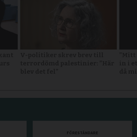
kant
V-politiker skrev brev till
”Mitt
urs
terror­dömd palestinier: ”Här
in i e
blev det fel”
då mi