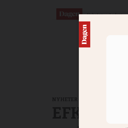
Nyheter
Ledare
NYHETER
EFK:s part