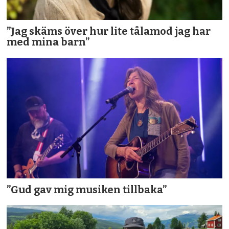
”Jag skäms över hur lite tålamod jag har
med mina barn”
”Gud gav mig musiken tillbaka”