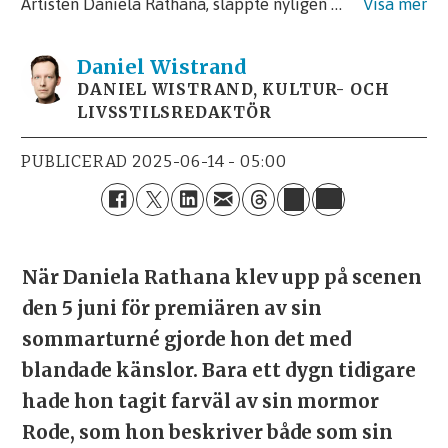
Artisten Daniela Rathana, släppte nyligen ett nytt album och i sommar spelar hon på flera ställen runt om i Sverige
Daniel
Wistrand
DANIEL WISTRAND, KULTUR- OCH
LIVSSTILSREDAKTÖR
PUBLICERAD
2025-06-14 - 05:00
När Daniela Rathana klev upp på scenen
den 5 juni för premiären av sin
sommarturné gjorde hon det med
blandade känslor. Bara ett dygn tidigare
hade hon tagit farväl av sin mormor
Rode, som hon beskriver både som sin