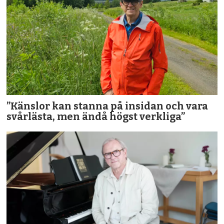
”Känslor kan stanna på insidan och vara
svårlästa, men ändå högst verkliga”