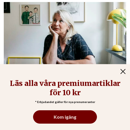
Helena von Zweigbergk vill förmedla
hopp med hjälp av prästen Camilla Lif