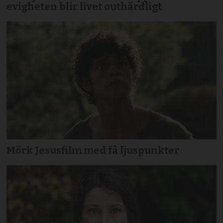
evigheten blir livet outhärdligt
Mörk Jesusfilm med få ljuspunkter