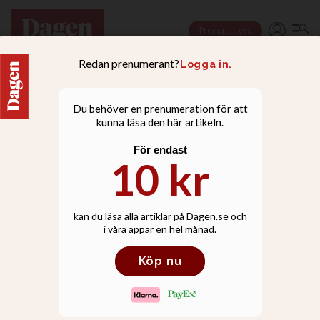
Prenumerera
KULTUR
Fyrljuspriset till pastor
och låtskrivare