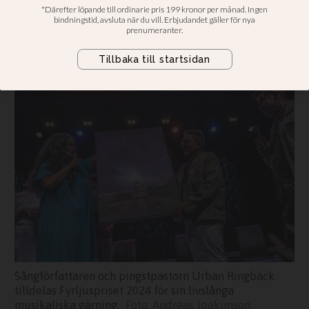
Urban Ringbäck får utmärkelsen för
musikalisk gärning som förkunnar
ett nådens evangelium
Sångförfattaren och pingstpastorn Urban Ringbäck
tilldelas Fyrljuspriset 2024 för sin livslånga
musikaliska gärning.
Andreas Joakimson