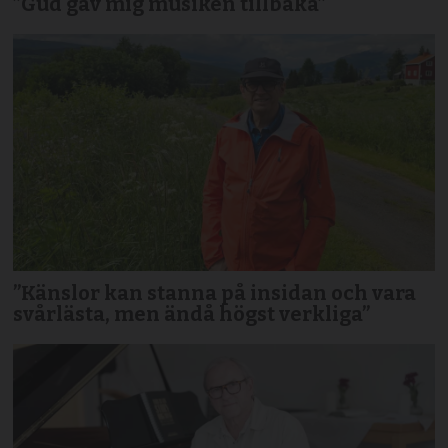
”Gud gav mig musiken tillbaka”
”Känslor kan stanna på insidan och vara
svårlästa, men ändå högst verkliga”