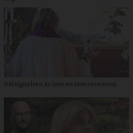
Välsignelsen är inte en tom ceremoni