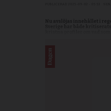
PUBLICERAD
2025-09-02 - 05:53
SEN
Nu avslöjas innehållet i reg
Sverige har både kritiserat
kristna profiler om vad som