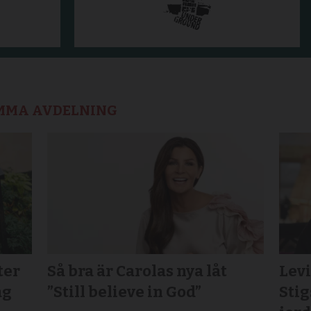
AMMA AVDELNING
ter
Så bra är Carolas nya låt
Lev
ag
”Still believe in God”
Sti