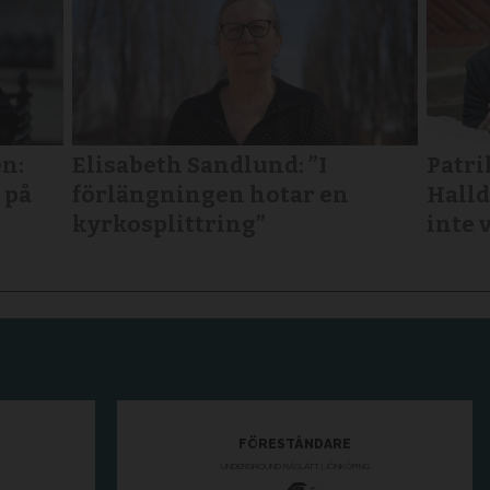
n:
Elisabeth Sandlund: ”I
Patri
 på
förlängningen hotar en
Halld
kyrkosplittring”
inte 