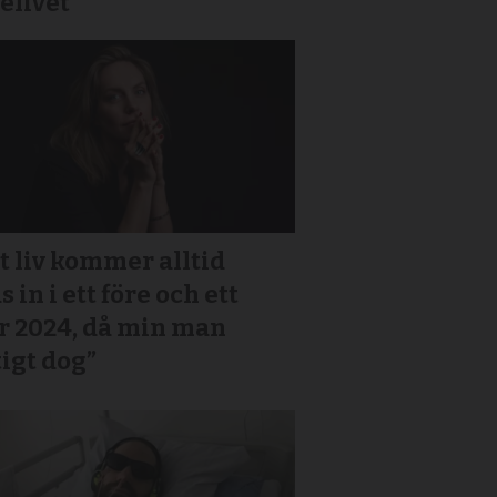
elivet
t liv kommer alltid
s in i ett före och ett
r 2024, då min man
igt dog”