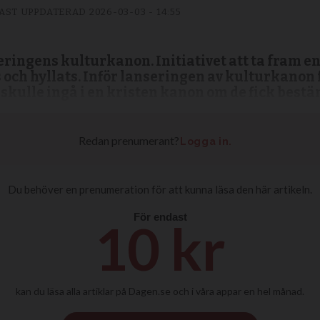
AST UPPDATERAD
2026-03-03 - 14:55
eringens kulturkanon. Initiativet att ta fram e
s och hyllats. Inför lanseringen av kulturkanon
 skulle ingå i en kristen kanon om de fick bes