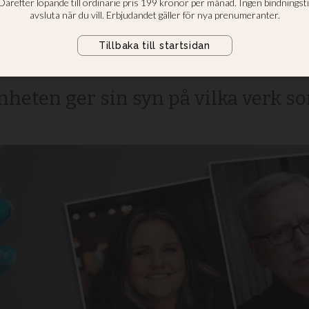
 velat ha med i
non
enheten ger sin syn på vilka verk 