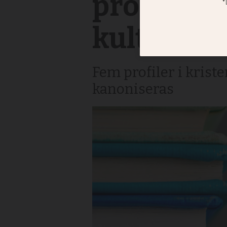
profilerna
kulturka
Fem profiler i krist
kanoniseras