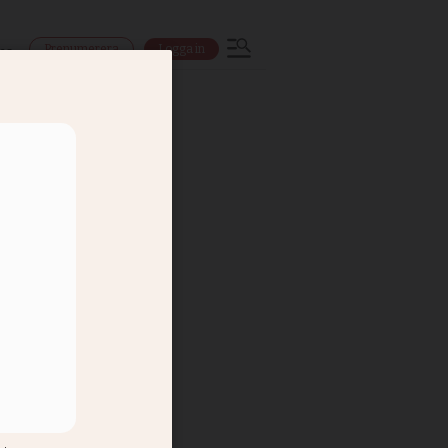
Prenumerera
Logga in
ns