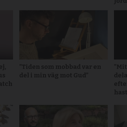
jord
j,
”Tiden som mobbad var en
”Mit
us
del i min väg mot Gud”
dela
atch
efte
hast