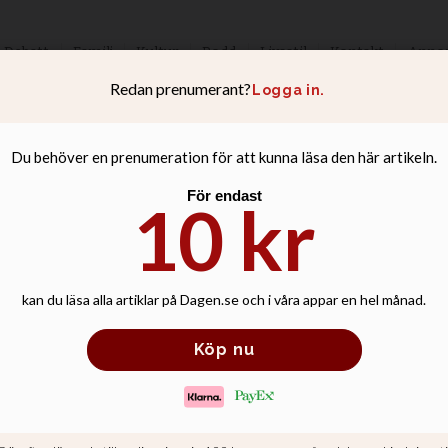
Debatt
Familj
Kultur
Podd
Livsstil
Kontakt
Anno
rken som kristna