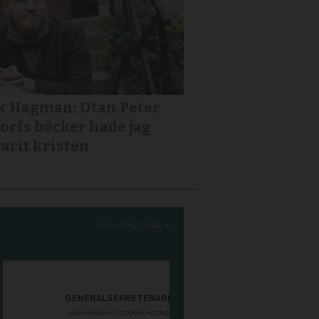
k Hagman: Utan Peter
orfs böcker hade jag
varit kristen