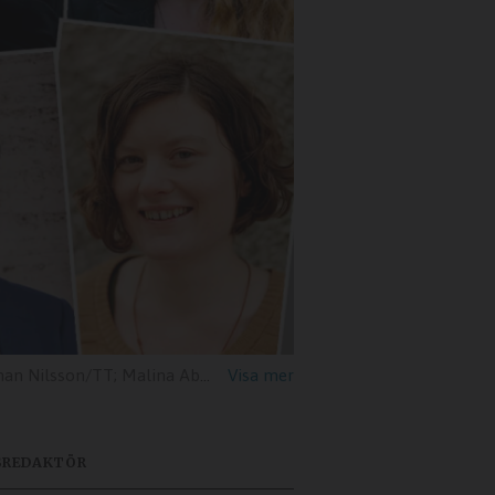
 Malina Abrahamsson; Eva Janzon; Elin Sylwan
SREDAKTÖR