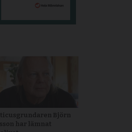
iticusgrundaren Björn
gsson har lämnat