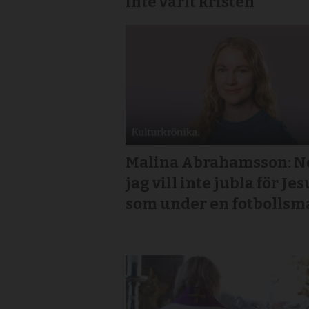
inte varit kristen
Malina Abrahamsson: Ne
jag vill inte jubla för Jes
som under en fotbollsm