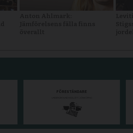
Anton Ahlmark:
Levit
ad
Jämförelsens fälla finns
Stigs
överallt
jorde