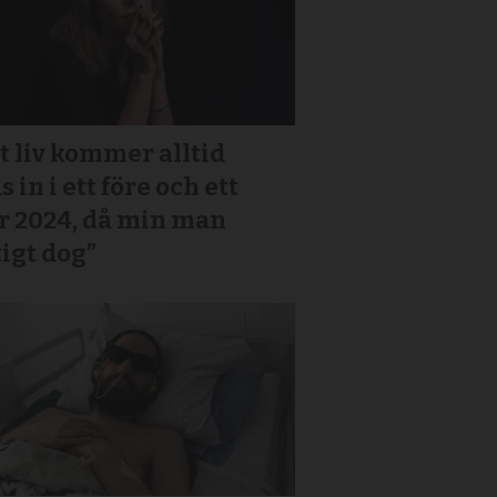
t liv kommer alltid
s in i ett före och ett
r 2024, då min man
igt dog”