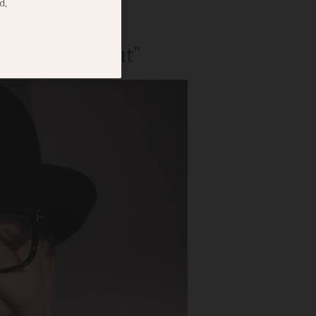
um
 annorlunda ut”