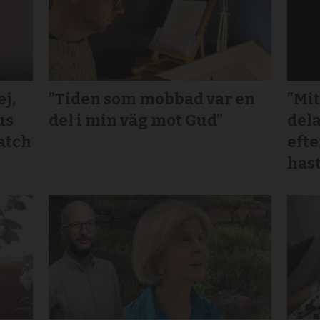
j,
”Tiden som mobbad var en
”Mit
us
del i min väg mot Gud”
dela
atch
efte
hast