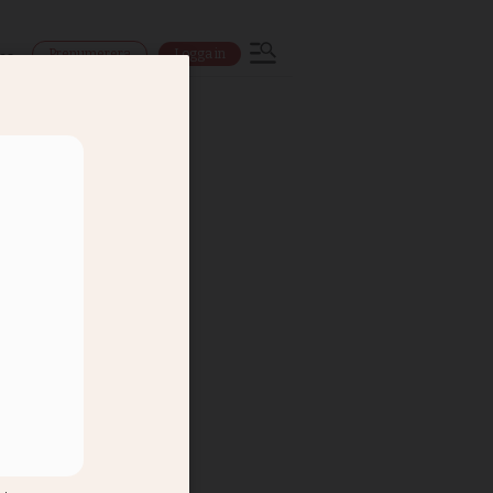
Prenumerera
Logga in
ns
arry