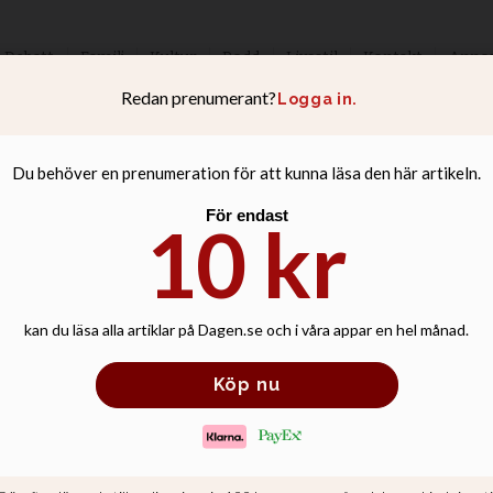
Debatt
Familj
Kultur
Podd
Livsstil
Kontakt
Anno
le Enok tolkar L