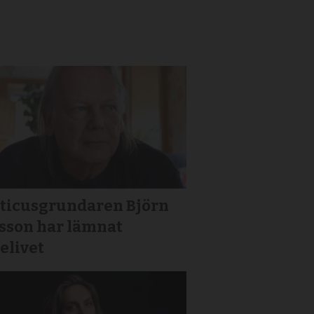
iticusgrundaren Björn
gsson har lämnat
elivet