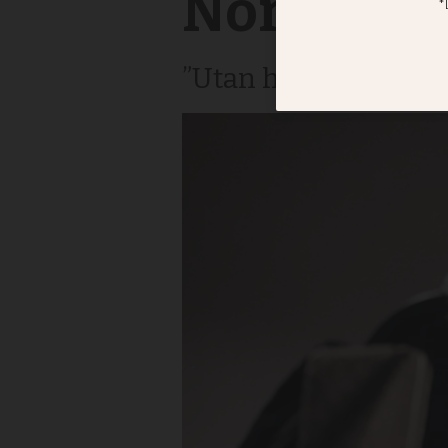
Norman p
”Utan honom så hade