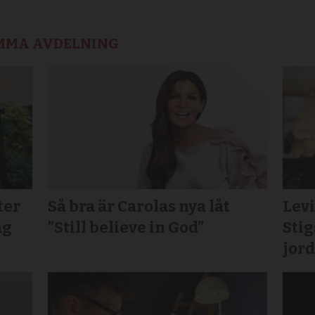
AMMA AVDELNING
ter
Så bra är Carolas nya låt
Lev
ag
”Still believe in God”
Sti
jord