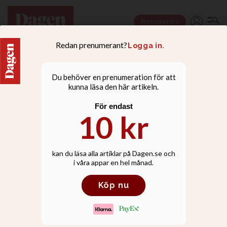
Prenumerera
KULTUR
Mer sorgesång än
anklagelseakt när David