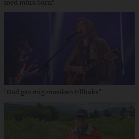
med mina barn”
”Gud gav mig musiken tillbaka”