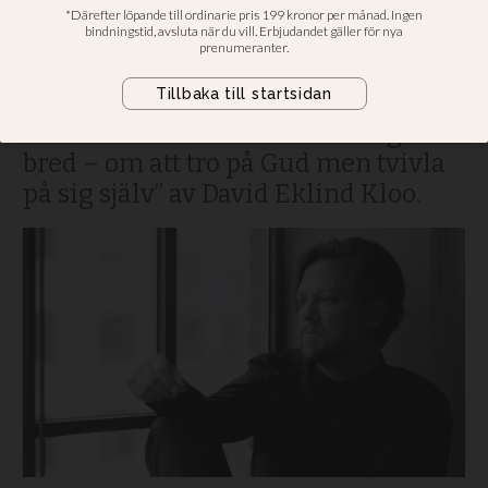
Eklind Kloo gör upp med
frikyrkan
Bokrecension • Malina
Abrahamsson har läst ”Den väg är
bred – om att tro på Gud men tvivla
på sig själv” av David Eklind Kloo.