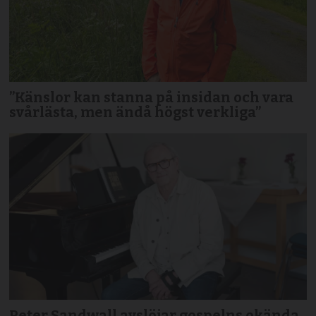
”Känslor kan stanna på insidan och vara
svårlästa, men ändå högst verkliga”
Peter Sandwall avslöjar gospelns okända