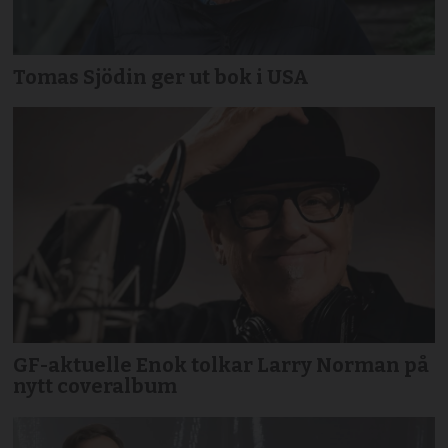
Tomas Sjödin ger ut bok i USA
GF-aktuelle Enok tolkar Larry Norman på
nytt coveralbum