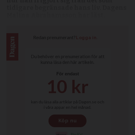
hur han frigjort sig från det som
tidigare begränsade hans liv. Dagens
Malina Abrahamsson har läst.