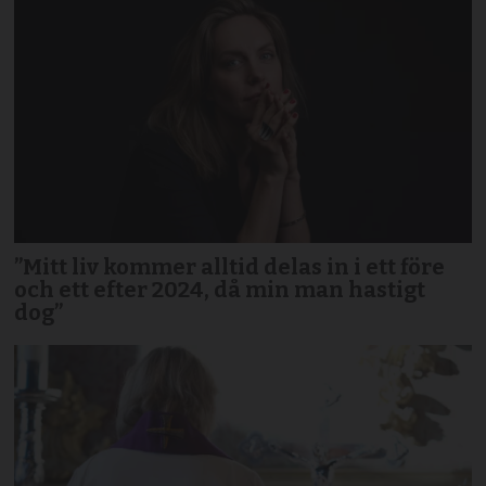
”Mitt liv kommer alltid delas in i ett före
och ett efter 2024, då min man hastigt
dog”