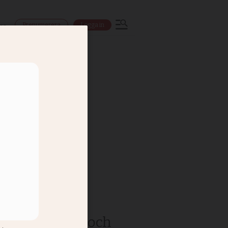
Prenumerera
Logga in
ns
i USA
er författaren och