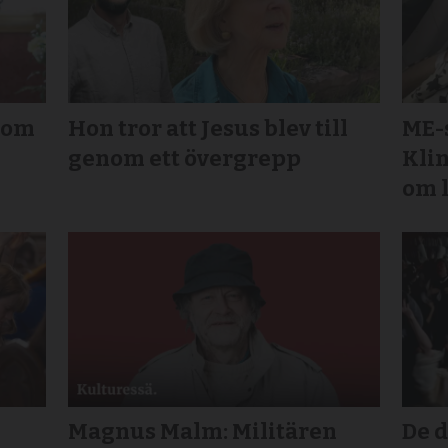
 tom
Hon tror att Jesus blev till
ME-
genom ett övergrepp
Klin
om 
Magnus Malm: Militären
De 