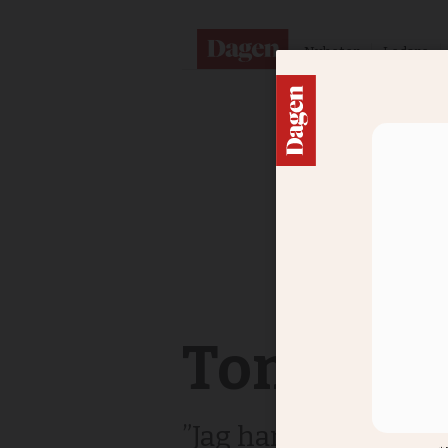
Nyheter
Ledare
Tomas Sjö
”Jag har lämnat ett å