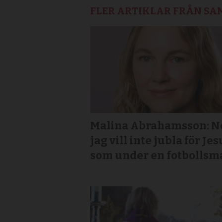
FLER ARTIKLAR FRÅN S
Malina Abrahamsson: Ne
jag vill inte jubla för Jes
som under en fotbollsm