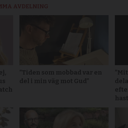
AMMA AVDELNING
j,
”Tiden som mobbad var en
”Mit
us
del i min väg mot Gud”
dela
atch
efte
hast