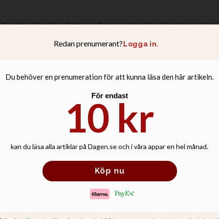
Debatt
Familj
Kultur
Podd
Livsstil
Kontakt
Anno
din ger ut bok 
r framåt helt blankt för detta”, säg