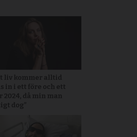
t liv kommer alltid
s in i ett före och ett
r 2024, då min man
igt dog”