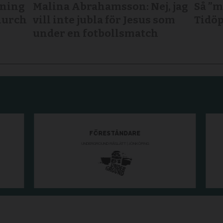
tning
Malina Abrahamsson: Nej, jag
Så ”m
Church
vill inte jubla för Jesus som
Tidöp
under en fotbollsmatch