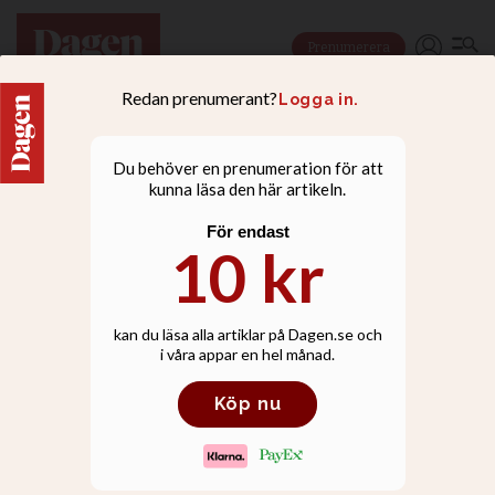
Prenumerera
KULTUR
Trumlegendaren om hur
karriären började i