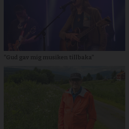
”Gud gav mig musiken tillbaka”