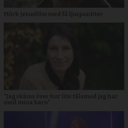
Mörk Jesusfilm med få ljuspunkter
”Jag skäms över hur lite tålamod jag har
med mina barn”