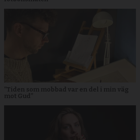
”Tiden som mobbad var en del i min väg
mot Gud”