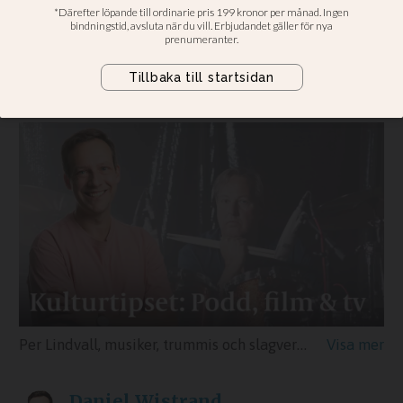
kyrkan
Daniel Wistrand tipsar om poddar att
lyssna på under sommarledigheten
Per Lindvall, musiker, trummis och slagverkare berättar i säsongsavslutningen av Trumpodden om uppväxten och den musikaliska skolningen i pingstkyrkan.
Daniel
Wistrand