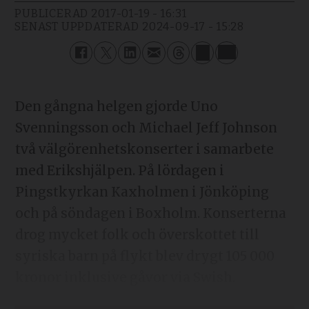
PUBLICERAD
2017-01-19 - 16:31
SENAST UPPDATERAD
2024-09-17 - 15:28
Den gångna helgen gjorde Uno
Svenningsson och Michael Jeff Johnson
två välgörenhetskonserter i sam­arbete
med Erikshjälpen. På lördagen i
Pingstkyrkan Kaxholmen i Jönköping
och på söndagen i Boxholm. Konserterna
drog mycket folk och överskottet till
syriska barn på flykt blev drygt 105 000
kronor inklusive gåvor via Swish.