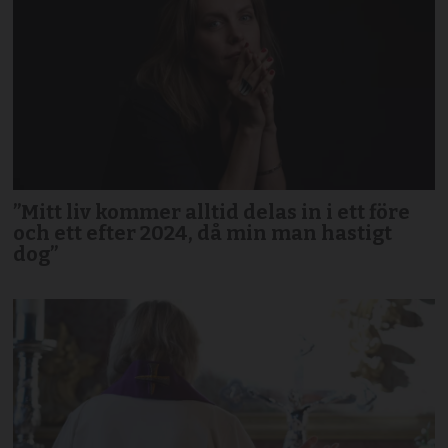
”Mitt liv kommer alltid delas in i ett före
och ett efter 2024, då min man hastigt
dog”