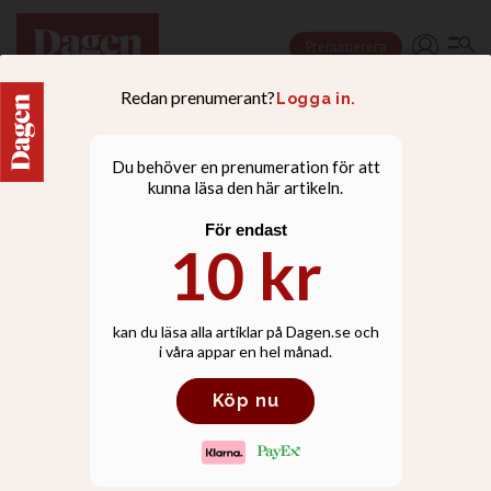
Prenumerera
KULTUR
Uno och Michael drog in
över 100 000 kronor till