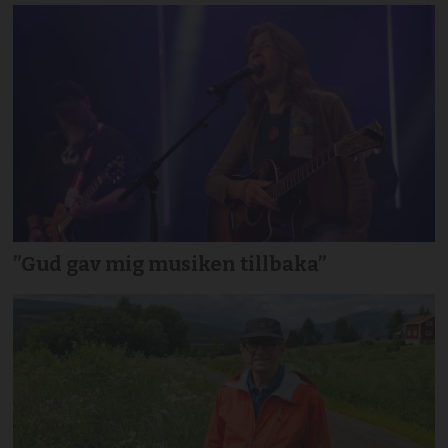
”Gud gav mig musiken tillbaka”