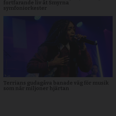
fortfarande liv åt Smyrna
symfoniorkester
Terrians gudagåva banade väg för musik
som når miljoner hjärtan