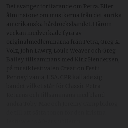
Det svänger fortfarande om Petra. Eller
åtminstone om musikerna från det anrika
amerikanska hårdrocksbandet. Härom
veckan medverkade fyra av
originalmedlemmarna från Petra, Greg X.
Volz, John Lawry, Louie Weaver och Greg
Bailey tillsammans med Kirk Hendersen,
på musikfestivalen Creation Fest i
Pennsylvania, USA. CPR kallade sig
bandet vilket står för Classic Petra
Returns och tillsammans med bland
andra Toby Mac och Jeremy Camp bidrog
de till att sätta tonen för den kristna
festivalens 40-årsjubileum.