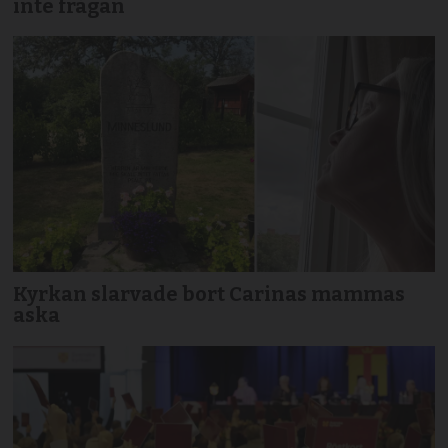
inte frågan
Kyrkan slarvade bort Carinas mammas
aska