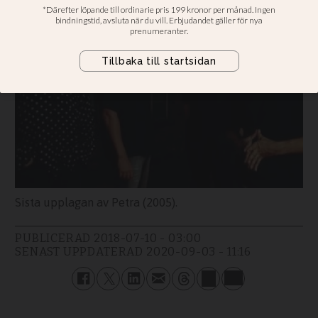
Sista upplagan av Petra (2005).
PUBLICERAD
2018-07-10 - 03:00
SENAST UPPDATERAD
2020-09-03 - 11:16