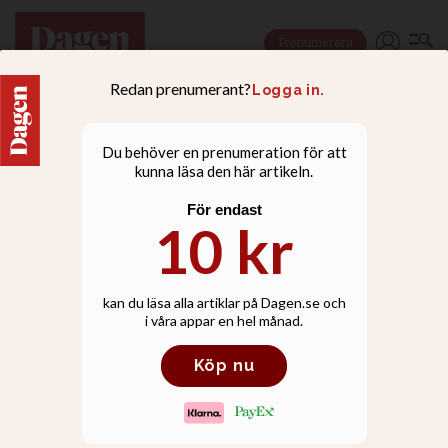
Prenumerera
KULTUR
Petra förökar sig genom
delning