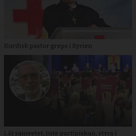
Kurdisk pastor greps i Syrien
Låt samvetet, inte partipiskan, styra i