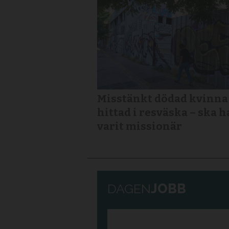
Misstänkt dödad kvinna
hittad i resväska – ska h
varit missionär