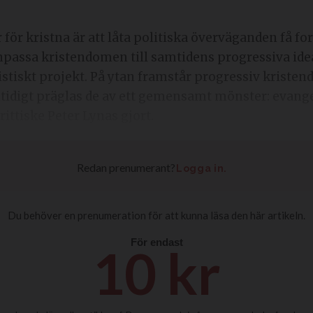
npassa kristendomen till samtidens progressiva ide
alistiskt projekt. På ytan framstår progressiv krist
idigt präglas de av ett gemensamt mönster: evangel
ittiske Peter Lynas gjort.