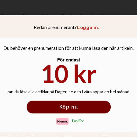
Debatt
Familj
Kultur
Podd
Livsstil
Kontakt
Anno
KYRKAN
 ingen politisk i