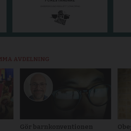
AMMA AVDELNING
Gör barnkonventionen
Obeg