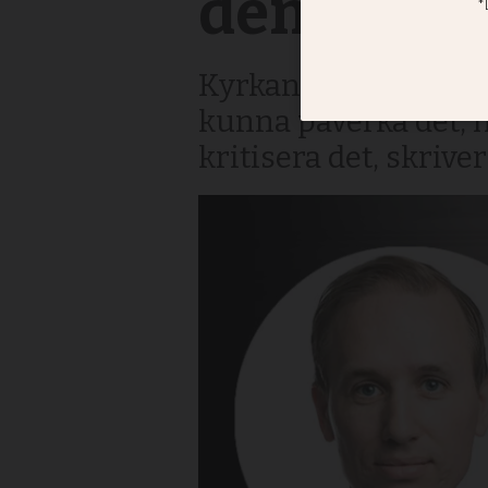
den har K
Kyrkan har ofta mått 
kunna påverka det, m
kritisera det, skriv