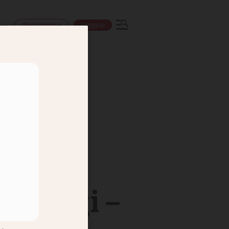
Prenumerera
Logga in
ns
deologi –