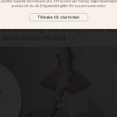
ristus
bäst när den stått tillräckligt nära
en samtidigt tillräckligt fri för a
er Jacob Rudenstrand.