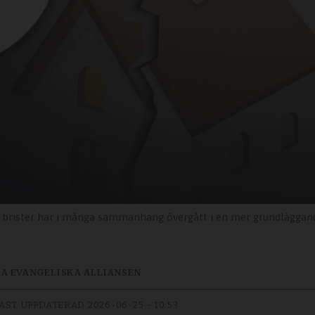
ar i många sammanhang övergått i en mer grundläggande omtolkning av den kristna 
KA EVANGELISKA ALLIANSEN
AST UPPDATERAD
2026-06-25 - 10:53