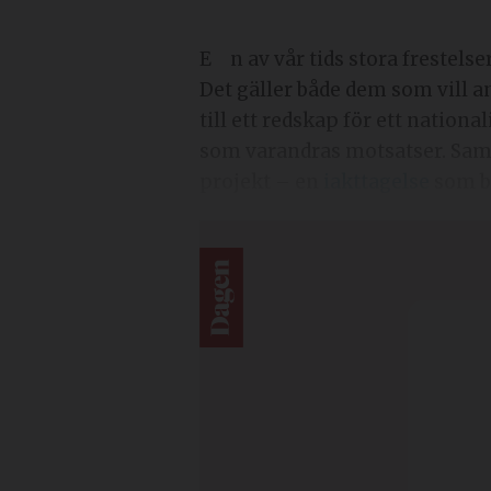
En av vår tids stora frestelser för kristna är att låta politiska överväganden få forma den teologiska identiteten.
Det gäller både dem som vill a
till ett redskap för ett nation
som varandras motsatser. Samt
projekt – en
iakttagelse
som br