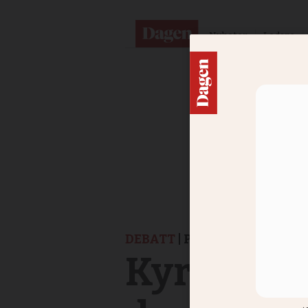
Nyheter
Ledare
DEBATT
| POLARISERING I 
Kyrkan har