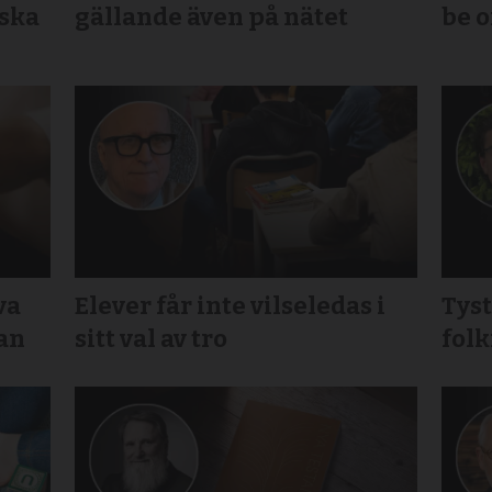
nska
gällande även på nätet
be 
va
Elever får inte vilseledas i
Tys
gan
sitt val av tro
folk