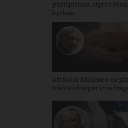
partipiskan, styra i Sve
kyrkan
Att kalla kärleken en gå
från Gud avgör inte frå