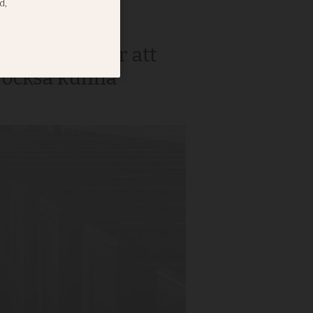
 samhället för att
tt också kunna