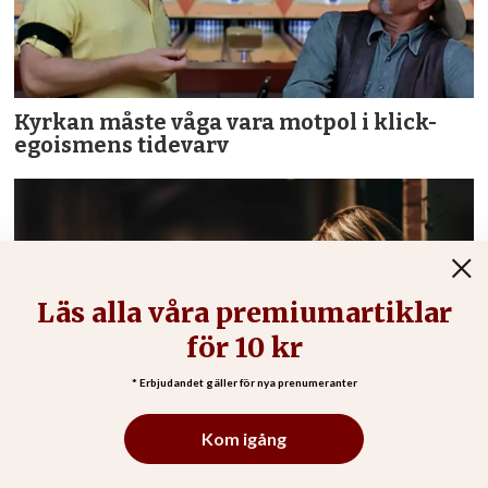
Kyrkan måste våga vara motpol i klick-
egoismens tidevarv
Folkhälsan är mycket mer än bara det
mätbara