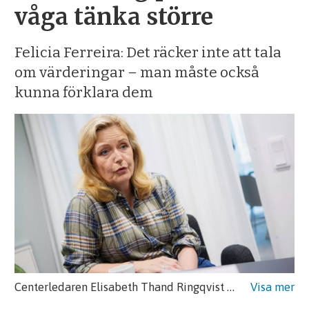
våga tänka större
Felicia Ferreira: Det räcker inte att tala
om värderingar – man måste också
kunna förklara dem
Centerledaren Elisabeth Thand Ringqvist (C) blir överraskad över det växande stödet bland kyrkligt aktiva väljare.