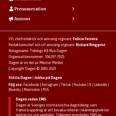
Min sida
Kontakta redaktionen
Vanliga frågor
Prenumeration
Tipsa Dagen
Integritetspolicy
Bli prenumerant
Vill du debattera i Dagen?
Annons
Användarvillkor
Så skapar du ett konto
Lös korsord och sudoku
Kontakta annons
Om kakor (cookies)
Ladda ner Dagens appar
Dagen förklarar
Annonsera
Hantera kakor (cookies)
Dagens nyhetsbrev
Upphovsrätt och AI
Familjeannonser
VD, chefredaktör och ansvarig utgivare:
Felicia Ferreira
Dagen som taltidningen
Om Dagen
Se dödsannonser/minnesrum
Redaktionschef och stf ansvarig utgivare:
Rickard Ringqvist
Senaste numret av eDagen
Anmäl störande/felaktig annons
Bolagsnamn: Tidnings AB Nya Dagen
Dagens arkiv
Organisationsnummer: 556197-7025
Dagen är en del av Mentor Medier
Copyright Dagen © 2001-2025
Stötta Dagen
|
Jobba på Dagen
Följ oss:
Facebook
|
Instagram
|
Tiktok
|
Youtube
|
X
|
Linkedin
|
Bluesky
|
Mastodon
|
RSS
Dagen sedan 1945
Dagen är Sveriges största kristna dagstidning, vars
främsta uppdrag är att bevaka nyheter i skärningspunkten
mellan tro och samhälle. Tidningen grundades 1945 av