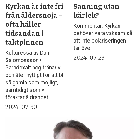
Kyrkan är inte fri
Sanning utan
från åldersnoja –
kärlek?
ofta håller
Kommentar: Kyrkan
tidsandan i
behöver vara vaksam så
att inte polariseringen
taktpinnen
tar över
Kulturessä av Dan
2024-07-23
Salomonsson •
Paradoxalt nog tränar vi
och äter nyttigt för att bli
så gamla som möjligt,
samtidigt som vi
föraktar åldrandet.
2024-07-30