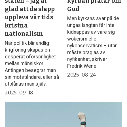
staten – jag är
kyrkan pratar om
glad att de slapp
Gud
uppleva vår tids
Men kyrkans svar på de
kristna
ungas längtan får inte
kidnappas av vare sig
nationalism
wokeism eller
När politik blir andlig
nykonservatism – utan
krigföring skapas en
måste präglas av
desperat oförsonlighet
nyfikenhet, skriver
mellan människor.
Fredrik Wenell
Antingen besegrar man
2025-08-24
sin motståndare, eller så
utplånas man själv.
2025-09-18