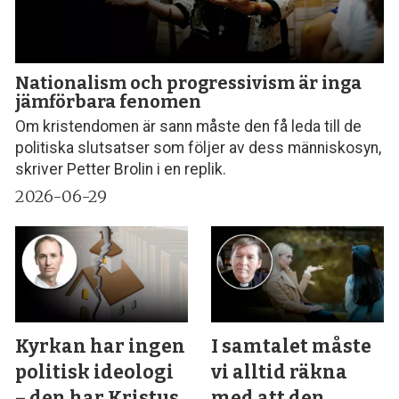
Nationalism och progressivism är inga
jämförbara fenomen
Om kristendomen är sann måste den få leda till de
politiska slutsatser som följer av dess människosyn,
skriver Petter Brolin i en replik.
2026-06-29
Kyrkan har ingen
I samtalet måste
politisk ideologi
vi alltid räkna
– den har Kristus
med att den