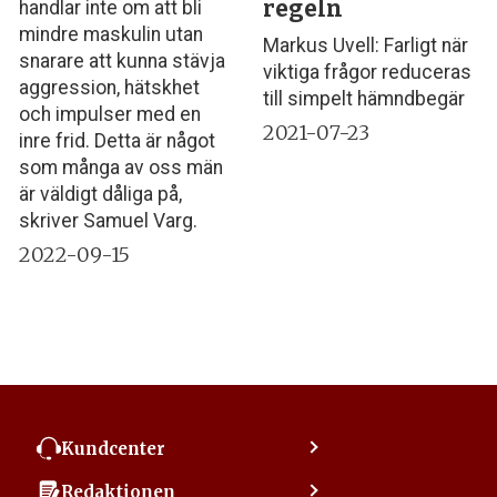
regeln
handlar inte om att bli
mindre maskulin utan
Markus Uvell: Farligt när
snarare att kunna stävja
viktiga frågor reduceras
aggression, hätskhet
till simpelt hämndbegär
och impulser med en
2021-07-23
inre frid. Detta är något
som många av oss män
är väldigt dåliga på,
skriver Samuel Varg.
2022-09-15
Kundcenter
Kontakta kundcenter
Redaktionen