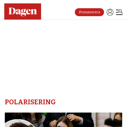
Prenumerera
Polarisering
–
Dagen
POLARISERING