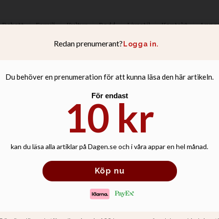
Debatt
Familj
Kultur
Podd
Livsstil
Kontakt
Anno
n: Tro utan hand