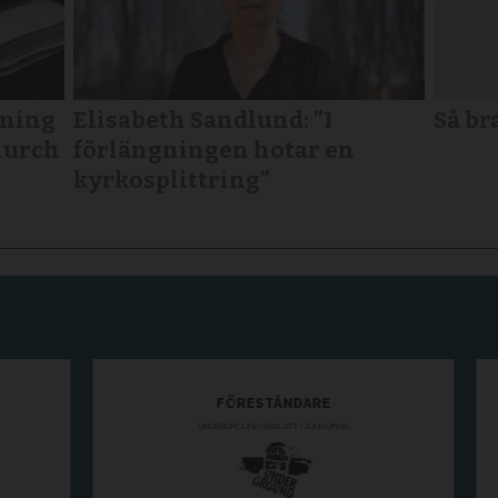
tning
Elisabeth Sandlund: ”I
Så br
Church
förlängningen hotar en
kyrkosplittring”