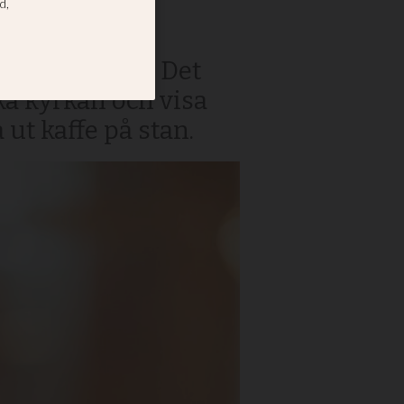
rdet diakoni. Det
ka kyrkan och visa
ut kaffe på stan.