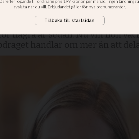
k utan kramar
t genom livet kan sammanfattas i o
för några år sedan. Nu vill hon väc
pdraget handlar om mer än att dela 