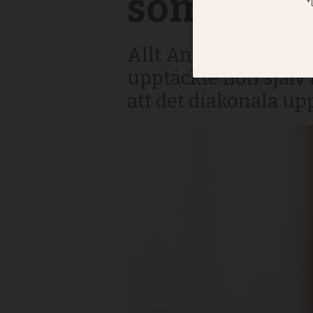
som kärle
Allt Anna Ardin gjor
upptäckte hon själv 
att det diakonala up