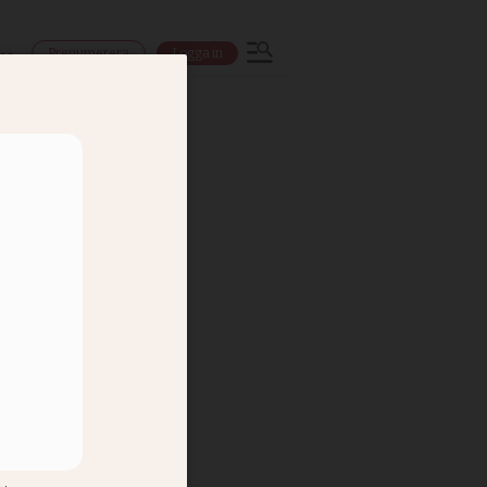
Prenumerera
Logga in
ns
ling är