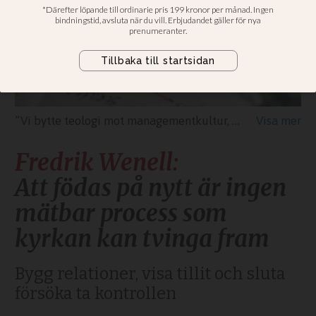
”Vi bytte teologi mot managementkultur, fyllde våra ledarkonferenser med storföretagens konsulter och intalade oss att en växande församling handlade om att ta kontroll”, skriver Fredrik Wenell.
Fredrik Wenell:
Att födas på nytt är ingen
mätbar process som
kyrkan kan tvinga fram
Bygg relationer, visa tillit och sluta
försöka ta kontrollen