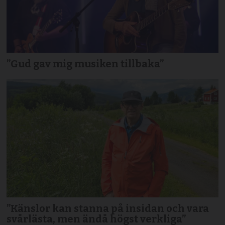
”Gud gav mig musiken tillbaka”
”Känslor kan stanna på insidan och vara
svårlästa, men ändå högst verkliga”