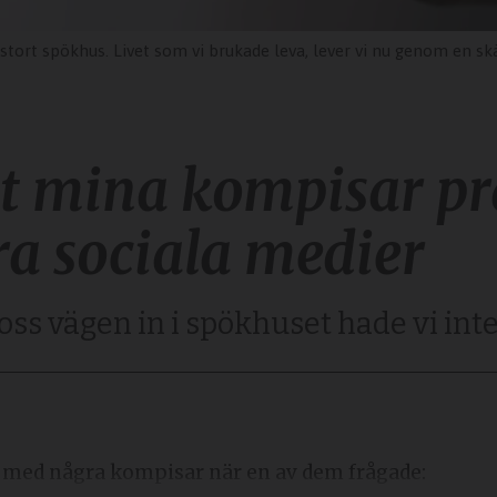
 leva, lever vi nu genom en skärm och plötsligt är det normalt att sitta helt paralyserade framför en ljusskärm sex timmar om dagen
mt mina kompisar pr
era sociala medier
oss vägen in i spökhuset hade vi in
ch med några kompisar när en av dem frågade: