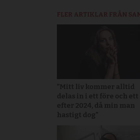
FLER ARTIKLAR FRÅN S
”Mitt liv kommer alltid
delas in i ett före och ett
efter 2024, då min man
hastigt dog”