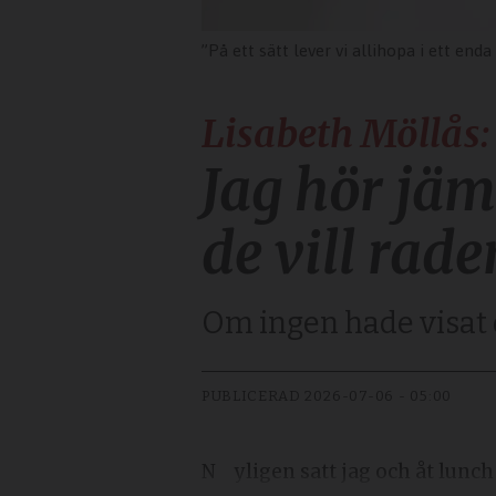
”På ett sätt lever vi allihopa i ett enda stort spökhus. Livet som vi brukade
Lisabeth Möllås:
Jag hör jä
de vill rad
Om ingen hade visat 
PUBLICERAD
2026-07-06 - 05:00
Nyligen satt jag och åt lun