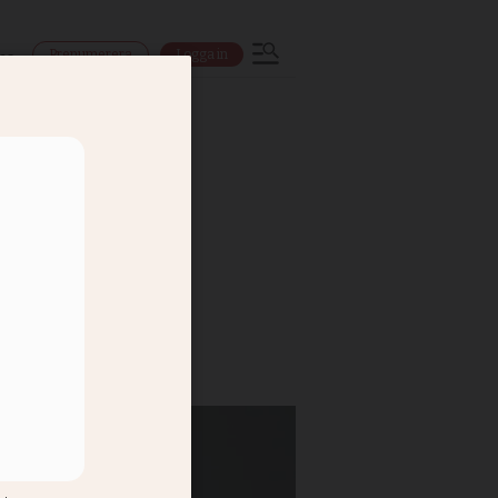
Prenumerera
Logga in
ns