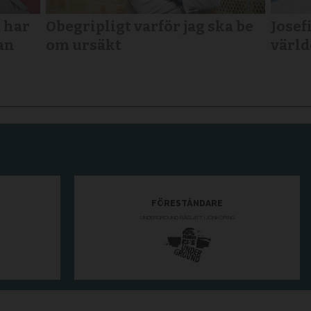
 har
Obegripligt varför jag ska be
Josefi
an
om ursäkt
värld