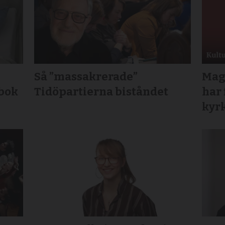
Så ”massakrerade”
Mag
 bok
Tidöpartierna biståndet
har 
kyr