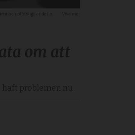
” skriver Lisabeth Möllås från Dagens ungdomspanel.
ata om att
te haft problemen nu