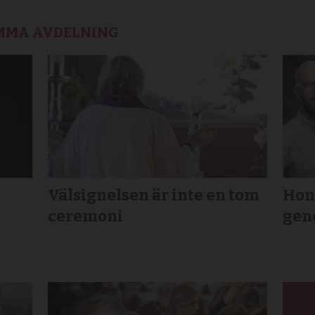
AMMA AVDELNING
Välsignelsen är inte en tom
Hon 
ceremoni
gen