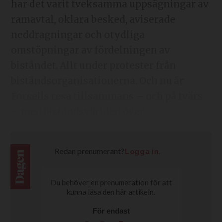
har det varit tveksamma uppsägningar av
ramavtal, oklara besked, aviserade
neddragningar och otydliga
omstöpningar av fördelningen av
biståndet. Allt under protester från
biståndsorganisationerna. Och nu är
Forsells resa tillsammans – och på tvärs
– med biståndsvärlden över.