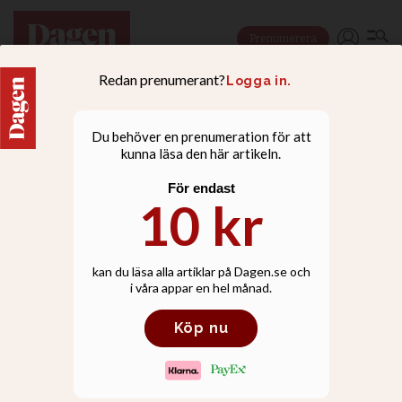
Prenumerera
LEDARE
Dousa är inte
biståndsvärldens högsta