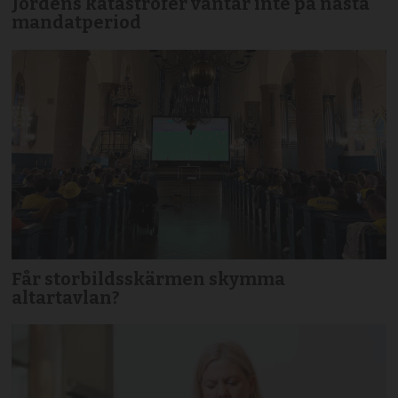
Jordens katastrofer väntar inte på nästa
mandatperiod
Får storbildsskärmen skymma
altartavlan?