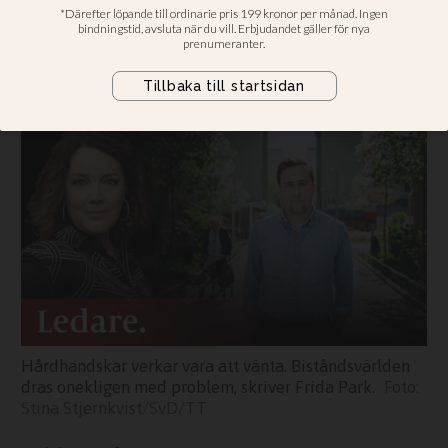
dröm, direkt
Frida Park: Men döm inte ut nya
biståndsministern på förhand
Hårdhandskar verkar vara att vänta. Biståndsvärlden
dras onekligen med problem, skriver Frida Park.
Stina Stjernkvist/SvD/TT