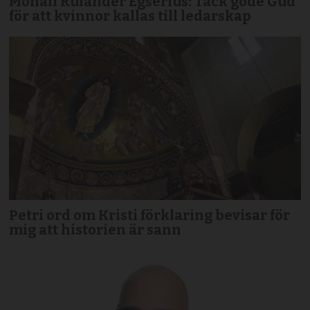
Monali Rulander Egserius: Tack gode Gud
för att kvinnor kallas till ledarskap
Petri ord om Kristi förklaring bevisar för
mig att historien är sann