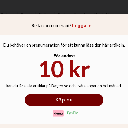
Debatt
Familj
Kultur
Podd
Livsstil
Kontakt
Anno
rdsatsningar kan