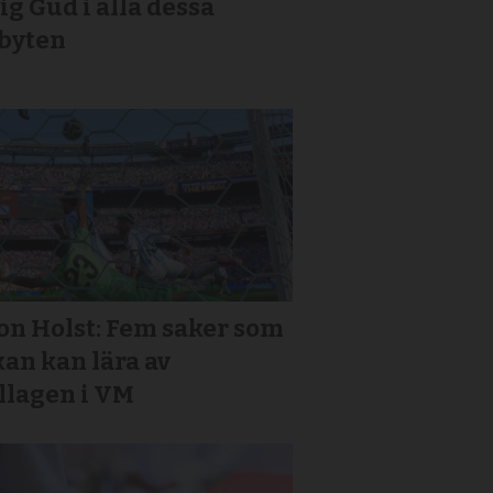
ig Gud i alla dessa
jbyten
on Holst: Fem saker som
an kan lära av
llagen i VM