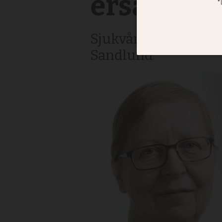
ersätta re
Sjukvårdsreform är 
Sandlund