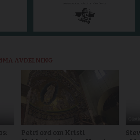
AMMA AVDELNING
us:
Petri ord om Kristi
Stev