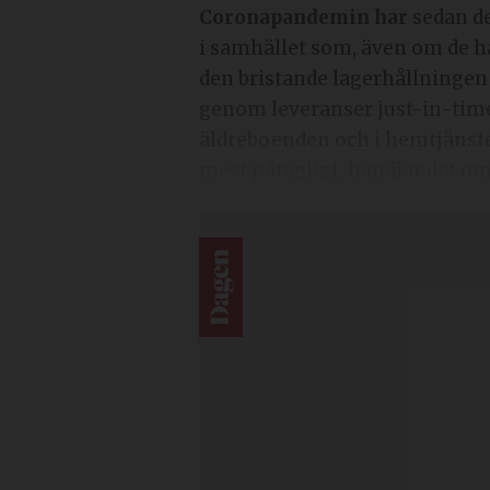
Coronapandemin har
sedan de
i samhället som, även om de ha
den bristande lagerhållningen 
genom leveranser just-in-time
äldreboenden och i hemtjänsten
mest påtagligt, handlar det o