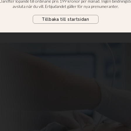
striktioner
nödvändig men tidskrävande, skriv