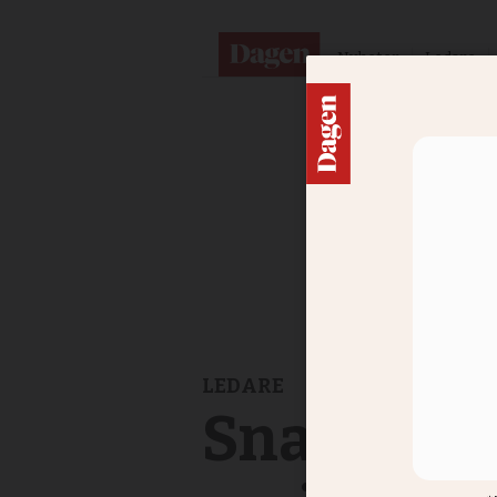
Nyheter
Ledare
LEDARE
Snabba vå