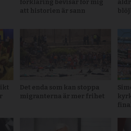
förklaring bevisar för mig
aldr
att historien är sann
blö
ikt
Det enda som kan stoppa
Sim
r
migranterna är mer frihet
kyrk
fina