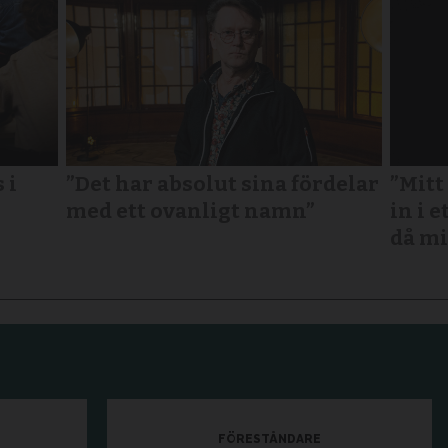
 i
”Det har absolut sina fördelar
”Mitt
med ett ovanligt namn”
in i e
då mi