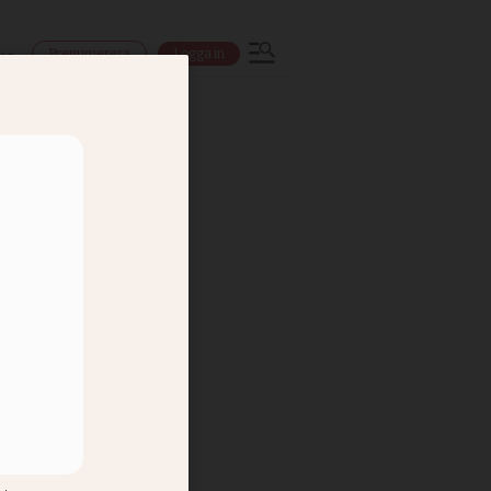
Prenumerera
Logga in
ns
 inte