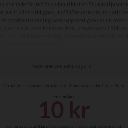
n startade för två år sedan riktat strålkastarljuset
r varit kända tidigare, ändå försummats av politik
av skyddsutrustning som uppstått genom en övertro p
, precis när man behöver dem. Situationen i äldre
, fick sin blixtbelysning när smittan spred sig med 
m den svenska sjukvården.