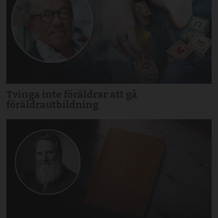
Tvinga inte föräldrar att gå
föräldrautbildning