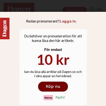
Prenumerera
DEBATT
Flyktingar ska mer än
överleva