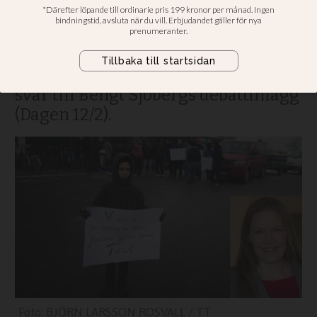
Vi som inte vill se stängda gränser
måste ta ett större ansvar för att
erbjuda svar och lösningar. Det
skriver KD:s Emma Henriksson i ett
svar till Bengt Sjöbergs debattinlägg
(Dagen 12/2).
BJÖRN LARSSON ROSVALL / TT