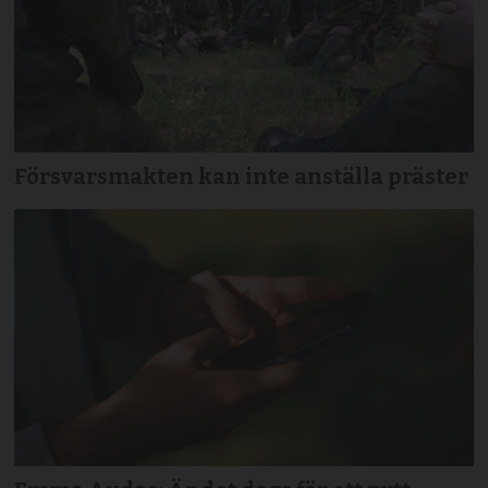
Försvarsmakten kan inte anställa präster