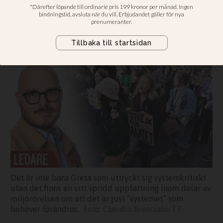
Steven Crosson: De som kräver ett
helt nytt samhällssystem gör både
klimatet och demokratin en otjänst
Det är inte bara Greta som uttryckt sig systemkritiskt
utan det finns en vitt spridd uppfattning inom delar av
miljörörelsen om att det är just “systemet” som
behöver förändras.
Claudio Bresciani/TT