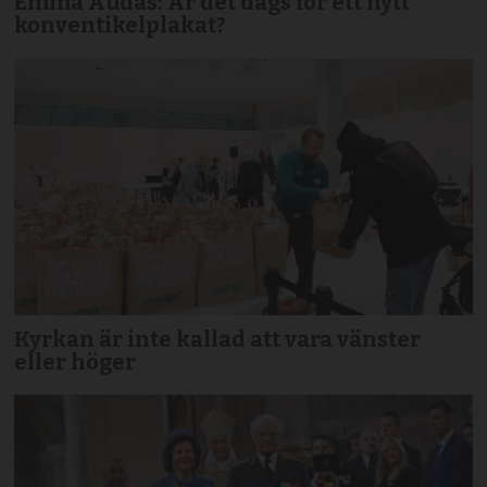
Emma Audas: Är det dags för ett nytt
konventikelplakat?
Kyrkan är inte kallad att vara vänster
eller höger