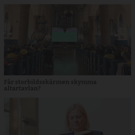
Får storbildsskärmen skymma
altartavlan?