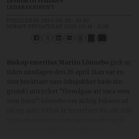
Lennarth Hambre
LEDARSKRIBENT
PUBLICERAD
2023-04-28 - 10:30
SENAST UPPDATERAD
2023-09-14 - 11:28
Biskop emeritus Martin Lönnebo
gick ur
tiden onsdagen den 26 april. Han var en
stor berättare vars ödmjukhet hade sin
grund i uttrycket ”förmågan att vara vem
som helst”. Lönnebo var aldrig fokuserad
på sig själv, vilket är frestelsen för vår tids
uppburna ledare, utan han ägnade sig åt
att tjäna med fokus på uppdraget.