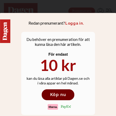
Prenumerera
LEDARE
Till skillnad från många
andra ledare var Martin