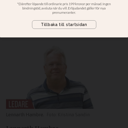
Lönnebo aldrig
fokuserad på sig själv
Kommentar: Han var en enhetens
ledare
Lennarth Hambre.
Kristina Sandin