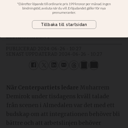
Kommentar: Men viktigt att inte
barnperspektivet glöms bort
Steven Crosson
LEDARSKRIBENT
PUBLICERAD
2024-06-26 - 10:27
SENAST UPPDATERAD
2024-06-26 - 10:27
När Centerpartiets ledare
Muharrem
Demirok under tisdagens kväll talade
från scenen i Almedalen var det med ett
budskap om att integrationen behöver bli
bättre och att arbetslinjen behöver