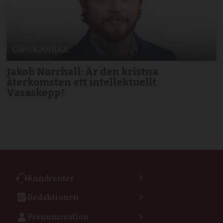
Jakob Norrhall: Är den kristna
återkomsten ett intellektuellt
Vasaskepp?
Kundcenter
Kontakta kundcenter
Redaktionen
Min sida
Kontakta redaktionen
Vanliga frågor
Prenumeration
Tipsa Dagen