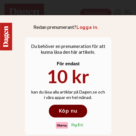
Prenumerera
LEDARE
Välkommet
integrationsfokus från C