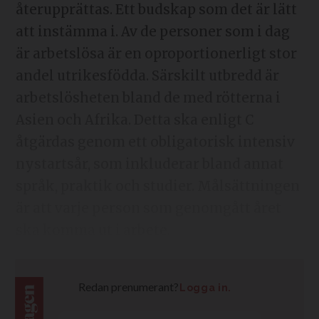
återupprättas. Ett budskap som det är lätt
att instämma i. Av de personer som i dag
är arbetslösa är en oproportionerligt stor
andel utrikesfödda. Särskilt utbredd är
arbetslösheten bland de med rötterna i
Asien och Afrika. Detta ska enligt C
åtgärdas genom ett obligatorisk intensiv
nystartsår, som inkluderar bland annat
språk, praktik och studier. Målsättningen
är att varje person som genomgått året
ska komma ut i arbete.