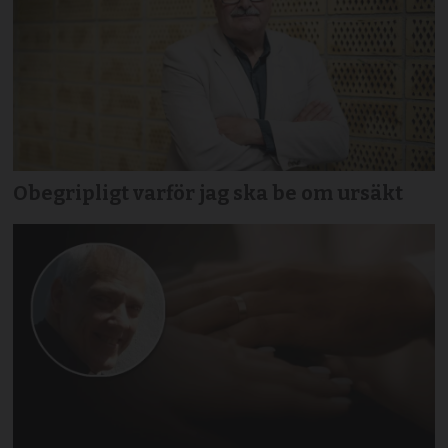
Obegripligt varför jag ska be om ursäkt