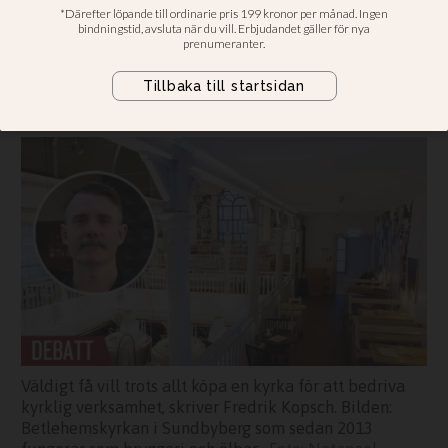
S:TA CLARA. Sverige har för strikt
lagstiftning och för snåriga regler
kring bruket av bland annat gamla
kyrkor, skriver Fredrik Kopsch.
Väldigt få vill trots allt köpa en kyrka för att bedriva
kyrklig verksamhet, skriver Fredrik Kopsch. Bilden:
Betlehemskyrkan i Sundbyberg som sedan 2013