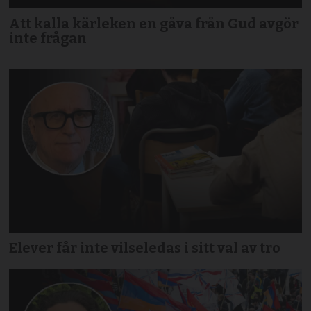
Att kalla kärleken en gåva från Gud avgör
inte frågan
Elever får inte vilseledas i sitt val av tro