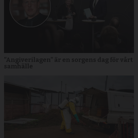
”Angiverilagen” är en sorgens dag för vårt
samhälle