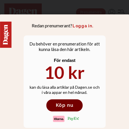
Prenumerera
DEBATT
Felet är regleringarna -
inte S:ta Clara kyrka