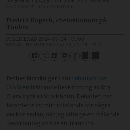
fungerar som bryggeri och ölbar.
Natanael
Gindemo och Jacob Zetterman.
Fredrik Kopsch, chefsekonom på
Timbro
PUBLICERAD
2024-05-24 - 05:00
SENAST UPPDATERAD
2024-05-24 - 11:35
Pether Nordin ger
i sin
debattartikel
(22/5)
en träffande beskrivning av S:ta
Clara kyrka i Stockholm. Debatten har
föranletts av mitt uttalande för några
veckor sedan, där jag ville ge en målande
beskrivning av hur ett framtida