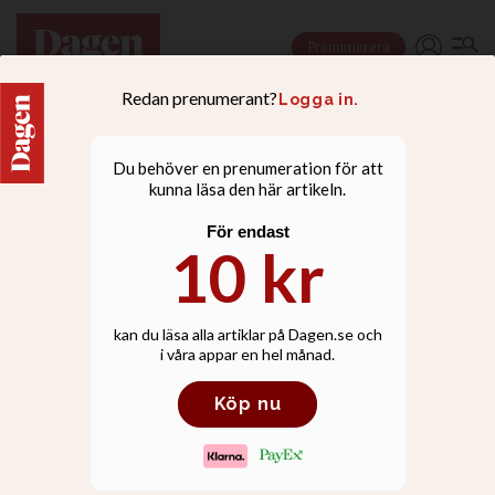
Prenumerera
LEDARE
Agnes Wold: Det går inte
att kalla dagens