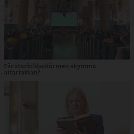
Får storbildsskärmen skymma
altartavlan?