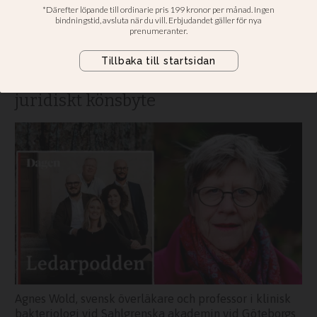
transvård för vård
Ledarpodden: Biologiprofessorn
besöker podden för att prata
transvård och förslag om förenklat
juridiskt könsbyte
Agnes Wold, svensk överläkare och professor i klinisk
bakteriologi vid Sahlgrenska akademin vid Göteborgs